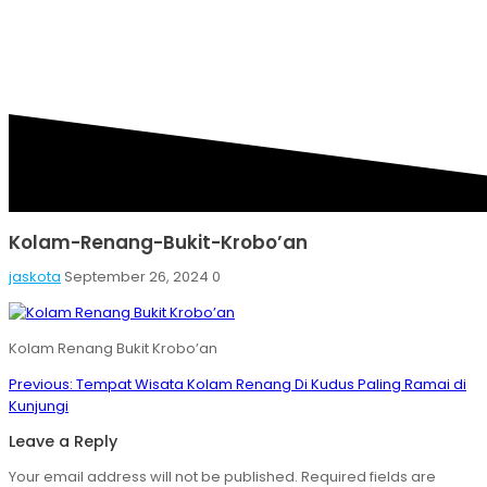
BUKIT-KROBO’AN
Kolam-Renang-Bukit-Krobo’an
jaskota
September 26, 2024
0
Kolam Renang Bukit Krobo’an
Post
Previous
Previous:
Tempat Wisata Kolam Renang Di Kudus Paling Ramai di
navigation
post:
Kunjungi
Leave a Reply
Your email address will not be published.
Required fields are