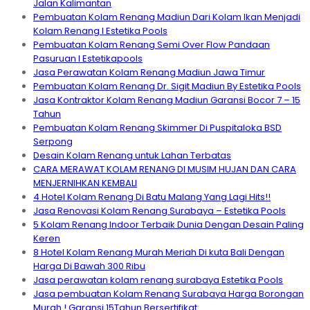
Jalan Kalimantan
Pembuatan Kolam Renang Madiun Dari Kolam Ikan Menjadi
Kolam Renang I Estetika Pools
Pembuatan Kolam Renang Semi Over Flow Pandaan
Pasuruan I Estetikapools
Jasa Perawatan Kolam Renang Madiun Jawa Timur
Pembuatan Kolam Renang Dr. Sigit Madiun By Estetika Pools
Jasa Kontraktor Kolam Renang Madiun Garansi Bocor 7 – 15
Tahun
Pembuatan Kolam Renang Skimmer Di Puspitaloka BSD
Serpong
Desain Kolam Renang untuk Lahan Terbatas
CARA MERAWAT KOLAM RENANG DI MUSIM HUJAN DAN CARA
MENJERNIHKAN KEMBALI
4 Hotel Kolam Renang Di Batu Malang Yang Lagi Hits!!
Jasa Renovasi Kolam Renang Surabaya – Estetika Pools
5 Kolam Renang Indoor Terbaik Dunia Dengan Desain Paling
Keren
8 Hotel Kolam Renang Murah Meriah Di kuta Bali Dengan
Harga Di Bawah 300 Ribu
Jasa perawatan kolam renang surabaya Estetika Pools
Jasa pembuatan Kolam Renang Surabaya Harga Borongan
Murah ! Garansi 15Tahun Bersertifikat