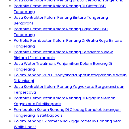
Jasa Kontraktor Kolam Renang Di BSD Serpong Tangerang
Portfolio Pembuatan Kolam Renang Di Ciater BSD
Tangerang
Jasa Kontraktor Kolam Renang Bintaro Tangerang
Bergaransi
Portfolio Pembuatan Kolam Renang Griyaloka BSD
Tangerang
Portfolio Pembuatan Kolam Renang Di Graha Raya Bintaro
Tangerang
Portfolio Pembuatan Kolam Renang Kebayoran View
Bintaro I Estetikapools
Jasa Water Treatment Penjernihan Kolam Renang Di
Tangerang
Kolam Renang Villa Di Yogyakarta Spot Instagramable Wajib
Di Kunjungi
Jasa Kontraktor Kolam Renang Yogyakarta Bergaransi dan
Terpercaya
Portfolio Pembuatan Kolam Renang Di Ngaglik Sleman
Yogyakarta Estetikapools
Pembuatan Kolam Renang Di Ciledug Komplek Larangan
Tangerang I Estetikapools
Kolam Renang Skimmer Villa Ziggy Potret By Danang Seta
Wajib Lihat !