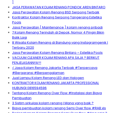
]
JASA PERAWATAN KOLAM RENANG PONDOK AREN BINTARO
Jasa Perawatan Kolam Renang BSD Serpong Terbaik
Kontraktor Kolam Renang Serpong Tangerang Estetika
Pools
Jasa Perawatan [ Maintenance ] kolam renang pribadi
7 Kolam Renang Terindah di Depok, Nomor 4 Pingin Bikin
Balik Lagi
8 Wisata Kolam Renang di Bandung yang Instagramgenik I
Terbaru 2020
Jasa Perawatan Kolam Renang Bintaro – Estetika Pools
VACUUM CLEANER KOLAM RENANG APA SAJA ? BERIKUT
PENJELASANNYA!!!
√ Jasa Kolam Renang Jakarta Terbaik #Terpercaya
#Bergaransi #Berpengalaman
Jual Lampu Kolam Renang LED dan Halogen
KONTRAKTOR KOLAM RENANG JAKARTA PROFESSIONAL
HUBUNGI 0816594596
Tentang Kolam Renang Over Flow #Instalasi dan Biaya
Pembuatan
3 Sistim sirkulasi kolam renang I Mana yang baik ?
Biaya pembuatan kolam renang Semi Over flow #RAB.xls