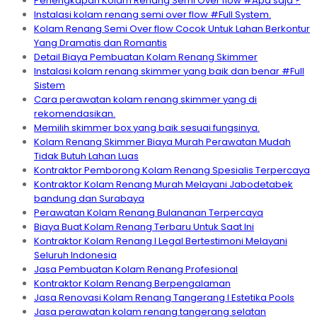
Perlengkapan Kolam Renang Semi Over flow #Apa saja ?
Instalasi kolam renang semi over flow #Full System.
Kolam Renang Semi Over flow Cocok Untuk Lahan Berkontur
Yang Dramatis dan Romantis
Detail Biaya Pembuatan Kolam Renang Skimmer
Instalasi kolam renang skimmer yang baik dan benar #Full
Sistem
Cara perawatan kolam renang skimmer yang di
rekomendasikan.
Memilih skimmer box yang baik sesuai fungsinya.
Kolam Renang Skimmer Biaya Murah Perawatan Mudah
Tidak Butuh Lahan Luas
Kontraktor Pemborong Kolam Renang Spesialis Terpercaya
Kontraktor Kolam Renang Murah Melayani Jabodetabek
bandung dan Surabaya
Perawatan Kolam Renang Bulananan Terpercaya
Biaya Buat Kolam Renang Terbaru Untuk Saat Ini
Kontraktor Kolam Renang I Legal Bertestimoni Melayani
Seluruh Indonesia
Jasa Pembuatan Kolam Renang Profesional
Kontraktor Kolam Renang Berpengalaman
Jasa Renovasi Kolam Renang Tangerang I Estetika Pools
Jasa perawatan kolam renang tangerang selatan