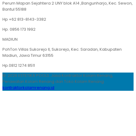
Perum Mapan Sejahtera 2 UNY blok A14 ,Bangunharjo, Kec. Sewon,
Bantul 55188
Hp +62 813-8143-3382
Hp. 0856 173 1992
MADIUN
PohTon Villas Sukorejo II, Sukorejo, Kec. Saradan, Kabupaten
Madiun, Jawa Timur 63155
Hp.0812 1274 8511
© 2026 ESTETIKA POOLS. Jasa Kontraktor Kolam Renang,
Perawatan Kolam Renang dan Toko Kolam Renang
kontraktorkolamrenang.id
.