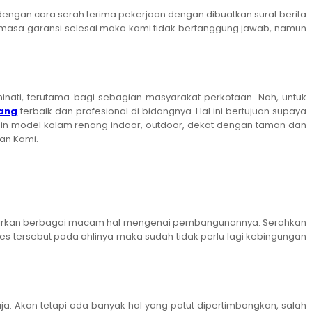
engan cara serah terima pekerjaan dengan dibuatkan surat berita
ah masa garansi selesai maka kami tidak bertanggung jawab, namun
nati, terutama bagi sebagian masyarakat perkotaan. Nah, untuk
nang
terbaik dan profesional di bidangnya. Hal ini bertujuan supaya
gin model kolam renang indoor, outdoor, dekat dengan taman dan
an Kami.
ikirkan berbagai macam hal mengenai pembangunannya. Serahkan
es tersebut pada ahlinya maka sudah tidak perlu lagi kebingungan
Akan tetapi ada banyak hal yang patut dipertimbangkan, salah