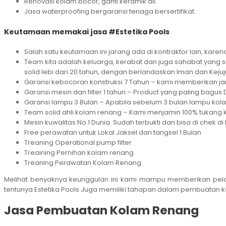
Renovasi kolam bocor, ganti keramik dll.
Jasa waterproofing bergaransi tenaga bersertifikat.
Keutamaan memakai jasa #Estetika Pools
Salah satu keutamaan ini jarang ada di kontraktor lain, karen
Team kita adalah keluarga, kerabat dan juga sahabat yang s
solid lebi dari 20 tahun, dengan berlandaskan Iman dan Kejuj
Garansi kebocoran konstruksi 7 Tahun – kami memberikan janj
Garansi mesin dan filter 1 tahun – Product yang paling bagus 
Garansi lampu 3 Bulan – Apabila sebelum 3 bulan lampu ko
Team solid ahli kolam renang – Kami menjamin 100% tukang
Mesin kuwalitas No.1 Dunia. Sudah terbukti dan bisa di chek di 
Free perawatan untuk Lokal Jaksel dan tangsel 1 Bulan
Treaning Operational pump filter
Treaining Pernihan kolam renang
Treaning Perawatan Kolam Renang
Melihat benyaknya keunggulan ini kami mampu memberikan pelaya
tentunya Estetika Pools Juga memiliki tahapan dalam pembuatan kol
Jasa Pembuatan Kolam Renang