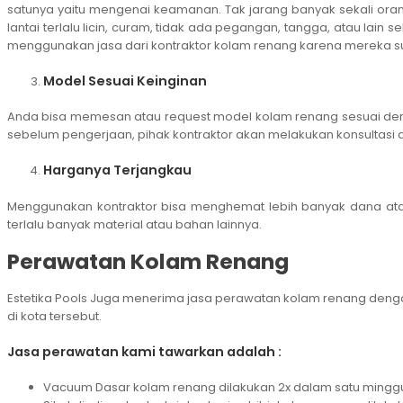
satunya yaitu mengenai keamanan. Tak jarang banyak sekali ora
lantai terlalu licin, curam, tidak ada pegangan, tangga, atau 
menggunakan jasa dari kontraktor kolam renang karena merek
Model Sesuai Keinginan
Anda bisa memesan atau request model kolam renang sesuai dengan
sebelum pengerjaan, pihak kontraktor akan melakukan konsultasi
Harganya Terjangkau
Menggunakan kontraktor bisa menghemat lebih banyak dana ata
terlalu banyak material atau bahan lainnya.
Perawatan Kolam Renang
Estetika Pools Juga menerima jasa perawatan kolam renang dengan
di kota tersebut.
Jasa perawatan kami tawarkan adalah :
Vacuum Dasar kolam renang dilakukan 2x dalam satu mingg