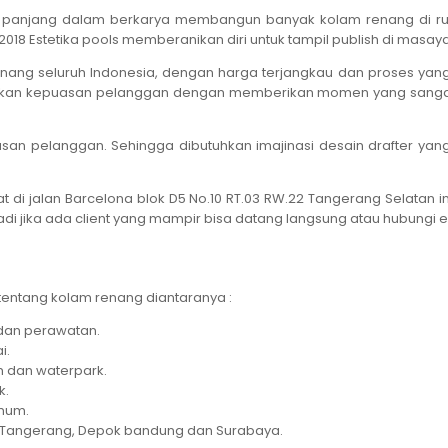
 panjang dalam berkarya membangun banyak kolam renang di rumah 
 Estetika pools memberanikan diri untuk tampil publish di masaya
g seluruh Indonesia, dengan harga terjangkau dan proses yang san
rikan kepuasan pelanggan dengan memberikan momen yang sangat bera
uasan pelanggan. Sehingga dibutuhkan imajinasi desain drafter 
amat di jalan Barcelona blok D5 No.10 RT.03 RW.22 Tangerang Selata
i jika ada client yang mampir bisa datang langsung atau hubungi es
entang kolam renang diantaranya :
 dan perawatan.
i.
 dan waterpark.
k.
mum.
, Tangerang, Depok bandung dan Surabaya.