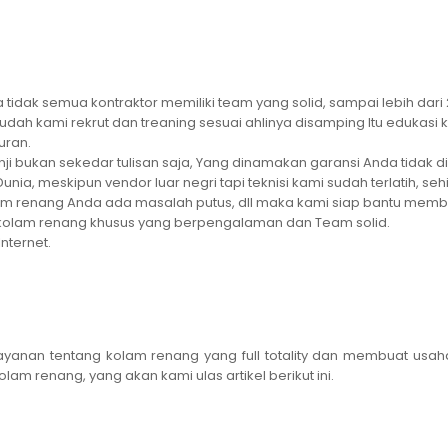
a tidak semua kontraktor memiliki team yang solid, sampai lebih dari
udah kami rekrut dan treaning sesuai ahlinya disamping Itu edukas
uran.
i bukan sekedar tulisan saja, Yang dinamakan garansi Anda tidak dipu
Dunia, meskipun vendor luar negri tapi teknisi kami sudah terlatih, se
lam renang Anda ada masalah putus, dll maka kami siap bantu memb
 kolam renang khusus yang berpengalaman dan Team solid.
Internet.
nan tentang kolam renang yang full totality dan membuat usaha b
am renang, yang akan kami ulas artikel berikut ini.