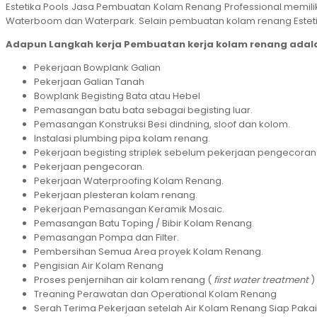
Estetika Pools Jasa Pembuatan Kolam Renang Professional memilik
Waterboom dan Waterpark. Selain pembuatan kolam renang Estetika
Adapun Langkah kerja Pembuatan kerja kolam renang adala
Pekerjaan Bowplank Galian
Pekerjaan Galian Tanah
Bowplank Begisting Bata atau Hebel
Pemasangan batu bata sebagai begisting luar.
Pemasangan Konstruksi Besi dindning, sloof dan kolom.
Instalasi plumbing pipa kolam renang.
Pekerjaan begisting striplek sebelum pekerjaan pengecoran
Pekerjaan pengecoran.
Pekerjaan Waterproofing Kolam Renang.
Pekerjaan plesteran kolam renang.
Pekerjaan Pemasangan Keramik Mosaic.
Pemasangan Batu Toping / Bibir Kolam Renang.
Pemasangan Pompa dan Filter.
Pembersihan Semua Area proyek Kolam Renang.
Pengisian Air Kolam Renang
Proses penjernihan air kolam renang (
first water treatment
)
Treaning Perawatan dan Operational Kolam Renang
Serah Terima Pekerjaan setelah Air Kolam Renang Siap Pakai