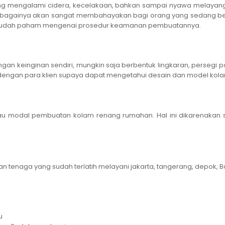
ng mengalami cidera, kecelakaan, bahkan sampai nyawa melayang 
lain sebagainya akan sangat membahayakan bagi orang yang sedang
a sudah paham mengenai prosedur keamanan pembuatannya.
 keinginan sendiri, mungkin saja berbentuk lingkaran, persegi panj
 dengan para klien supaya dapat mengetahui desain dan model kola
u modal pembuatan kolam renang rumahan. Hal ini dikarenakan 
 tenaga yang sudah terlatih melayani jakarta, tangerang, depok, B
u