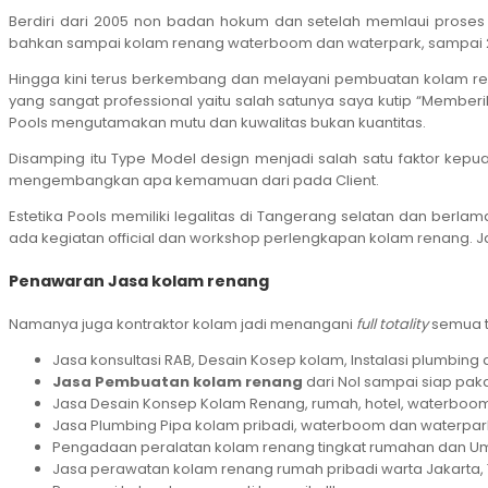
Berdiri dari 2005 non badan hokum dan setelah memlaui proses
bahkan sampai kolam renang waterboom dan waterpark, sampai 2018
Hingga kini terus berkembang dan melayani pembuatan kolam renan
yang sangat professional yaitu salah satunya saya kutip “Membe
Pools mengutamakan mutu dan kuwalitas bukan kuantitas.
Disamping itu Type Model design menjadi salah satu faktor kep
mengembangkan apa kemamuan dari pada Client.
Estetika Pools memiliki legalitas di Tangerang selatan dan berl
ada kegiatan official dan workshop perlengkapan kolam renang. Jad
Penawaran Jasa kolam renang
Namanya juga kontraktor kolam jadi menangani
full totality
semua t
Jasa konsultasi RAB, Desain Kosep kolam, Instalasi plumbing
Jasa Pembuatan kolam renang
dari Nol sampai siap paka
Jasa Desain Konsep Kolam Renang, rumah, hotel, waterboom
Jasa Plumbing Pipa kolam pribadi, waterboom dan waterpar
Pengadaan peralatan kolam renang tingkat rumahan dan U
Jasa perawatan kolam renang rumah pribadi warta Jakarta