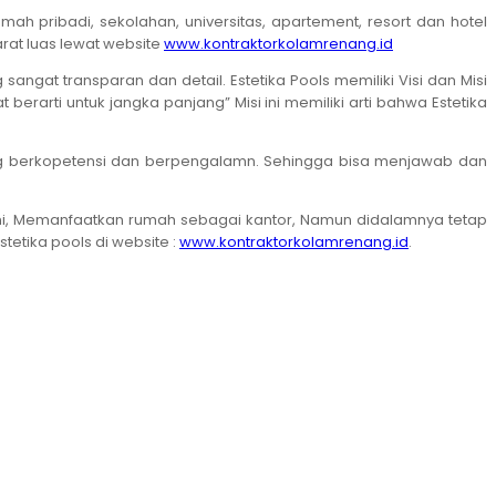
pribadi, sekolahan, universitas, apartement, resort dan hotel
rat luas lewat website
www.kontraktorkolamrenang.id
gat transparan dan detail. Estetika Pools memiliki Visi dan Misi
rti untuk jangka panjang” Misi ini memiliki arti bahwa Estetika
yang berkopetensi dan berpengalamn. Sehingga bisa menjawab dan
n ini, Memanfaatkan rumah sebagai kantor, Namun didalamnya tetap
tetika pools di website :
www.kontraktorkolamrenang.id
.