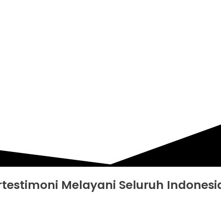
 RENANG I LEGAL BERT
SELURUH INDONESIA
rtestimoni Melayani Seluruh Indonesi