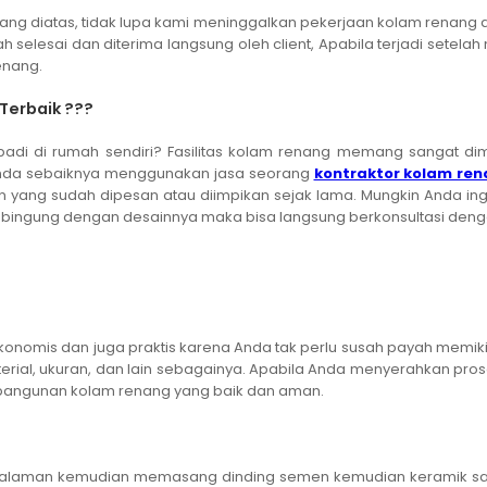
ng diatas, tidak lupa kami meninggalkan pekerjaan kolam renang d
h selesai dan diterima langsung oleh client, Apabila terjadi setel
enang.
erbaik ???
i di rumah sendiri? Fasilitas kolam renang memang sangat dimi
da sebaiknya menggunakan jasa seorang
kontraktor kolam re
 yang sudah dipesan atau diimpikan sejak lama. Mungkin Anda in
 bingung dengan desainnya maka bisa langsung berkonsultasi deng
konomis dan juga praktis karena Anda tak perlu susah payah mem
terial, ukuran, dan lain sebagainya. Apabila Anda menyerahkan pros
bangunan kolam renang yang baik dan aman.
alaman kemudian memasang dinding semen kemudian keramik saja. 