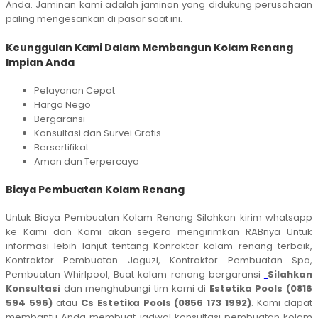
Anda. Jaminan kami adalah jaminan yang didukung perusahaan
paling mengesankan di pasar saat ini.
Keunggulan Kami Dalam Membangun Kolam Renang
Impian Anda
Pelayanan Cepat
Harga Nego
Bergaransi
Konsultasi dan Survei Gratis
Bersertifikat
Aman dan Terpercaya
Biaya Pembuatan Kolam Renang
Untuk Biaya Pembuatan Kolam Renang Silahkan kirim whatsapp
ke Kami dan Kami akan segera mengirimkan RABnya Untuk
informasi lebih lanjut tentang Konraktor kolam renang terbaik,
Kontraktor Pembuatan Jaguzi, Kontraktor Pembuatan Spa,
Pembuatan Whirlpool, Buat kolam renang bergaransi
Silahkan
Konsultasi
dan menghubungi tim kami di
Estetika Pools
(0816
594 596)
atau
Cs Estetika Pools (0856 173 1992)
. Kami dapat
membantu Anda membuat jadwal konsultasi pembuatan kolam