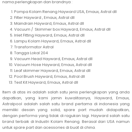
nama perlengkapan dan brandnya :
Pompa Kolam Renang Hayward USA, Emaux, Astral dll
Filter Hayward , Emaux, Astral dll
Maindrain Hayward, Emaux, Astral dll
Vacuum / Skimmer box Hayward, Emaux, Astral dll
Inlet Fitting Hayward, Emaux, Astral dll
Lampu Kolam Hayward, Emaux, Astral dll
Transformator Astral
Tangga Lokal 204
Vacuum Head Hayward, Emaux, Astral dll
Vacuum Hose Hayward, Emaux, Astral dll
Leaf skimmer Hayward, Emaux, Astral dll
Pool Brush Hayward, Emaux, Astral dll
Test Kit Hayward, Emaux, Astral dll
Item di atas ini adalah salah satu jenis perlengkapan yang anda
dapatkan, yang kami jamin kuwalitasnya, Hayward, Emaux,
Astralpool adalah salah satu brand pertama di indonesia yang
memiliki desain yang solid, spare part mudah didapatkan,
dengan performa yang tidak di ragukan lagi. Hayward salah satu
brand terbaik di Industri Kolam Renang. Berasal dari USA namun
untuk spare part dan acessories di buat di china.