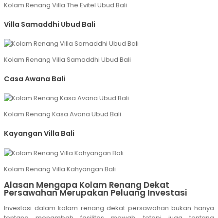
Kolam Renang Villa The Evitel Ubud Bali
Villa Samaddhi Ubud Bali
Kolam Renang Villa Samaddhi Ubud Bali
Casa Awana Bali
Kolam Renang Kasa Avana Ubud Bali
Kayangan Villa Bali
Kolam Renang Villa Kahyangan Bali
Alasan Mengapa Kolam Renang Dekat
Persawahan Merupakan Peluang Investasi
Investasi dalam kolam renang dekat persawahan bukan hanya
tentang menambah fasilitas mewah, tetapi juga tentang