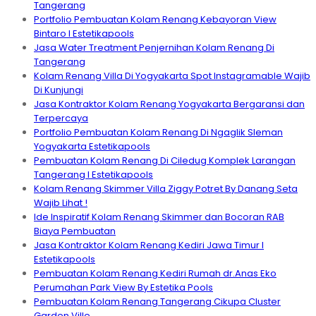
Tangerang
Portfolio Pembuatan Kolam Renang Kebayoran View
Bintaro I Estetikapools
Jasa Water Treatment Penjernihan Kolam Renang Di
Tangerang
Kolam Renang Villa Di Yogyakarta Spot Instagramable Wajib
Di Kunjungi
Jasa Kontraktor Kolam Renang Yogyakarta Bergaransi dan
Terpercaya
Portfolio Pembuatan Kolam Renang Di Ngaglik Sleman
Yogyakarta Estetikapools
Pembuatan Kolam Renang Di Ciledug Komplek Larangan
Tangerang I Estetikapools
Kolam Renang Skimmer Villa Ziggy Potret By Danang Seta
Wajib Lihat !
Ide Inspiratif Kolam Renang Skimmer dan Bocoran RAB
Biaya Pembuatan
Jasa Kontraktor Kolam Renang Kediri Jawa Timur I
Estetikapools
Pembuatan Kolam Renang Kediri Rumah dr.Anas Eko
Perumahan Park View By Estetika Pools
Pembuatan Kolam Renang Tangerang Cikupa Cluster
Garden Ville