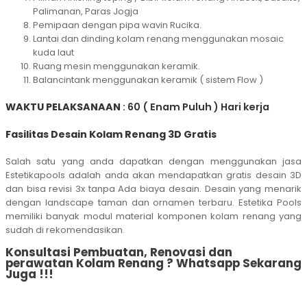
Palimanan, Paras Jogja
Pemipaan dengan pipa wavin Rucika.
Lantai dan dinding kolam renang menggunakan mosaic
kuda laut
Ruang mesin menggunakan keramik.
Balancintank menggunakan keramik ( sistem Flow )
WAKTU PELAKSANAAN
: 60 ( Enam Puluh ) Hari kerja
Fasilitas Desain Kolam Renang 3D Gratis
Salah satu yang anda dapatkan dengan menggunakan jasa
Estetikapools adalah anda akan mendapatkan gratis desain 3D
dan bisa revisi 3x tanpa Ada biaya desain. Desain yang menarik
dengan landscape taman dan ornamen terbaru. Estetika Pools
memiliki banyak modul material komponen kolam renang yang
sudah di rekomendasikan.
Konsultasi Pembuatan, Renovasi dan
perawatan Kolam Renang ? Whatsapp Sekarang
Juga !!!