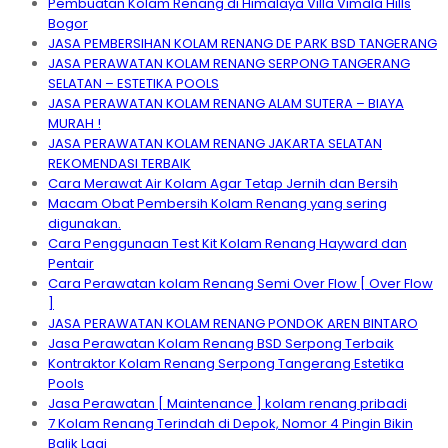
Pembuatan Kolam Renang di Himalaya Villa Vimala Hills
Bogor
JASA PEMBERSIHAN KOLAM RENANG DE PARK BSD TANGERANG
JASA PERAWATAN KOLAM RENANG SERPONG TANGERANG
SELATAN – ESTETIKA POOLS
JASA PERAWATAN KOLAM RENANG ALAM SUTERA – BIAYA
MURAH !
JASA PERAWATAN KOLAM RENANG JAKARTA SELATAN
REKOMENDASI TERBAIK
Cara Merawat Air Kolam Agar Tetap Jernih dan Bersih
Macam Obat Pembersih Kolam Renang yang sering
digunakan.
Cara Penggunaan Test Kit Kolam Renang Hayward dan
Pentair
Cara Perawatan kolam Renang Semi Over Flow [ Over Flow
]
JASA PERAWATAN KOLAM RENANG PONDOK AREN BINTARO
Jasa Perawatan Kolam Renang BSD Serpong Terbaik
Kontraktor Kolam Renang Serpong Tangerang Estetika
Pools
Jasa Perawatan [ Maintenance ] kolam renang pribadi
7 Kolam Renang Terindah di Depok, Nomor 4 Pingin Bikin
Balik Lagi