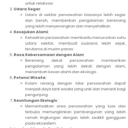
untuk relaksasi.
Udara Segar
:
Udara di sekitar persawahan biasanya lebih segar
dan bersih, memberikan pengalaman berenang
yang lebih menyenangkan dan menyehatkan.
Kesejukan Alami
:
Kehadiran persawahan membantu menurunkan suhu
udara sekitar, membuat suasana lebih sejuk,
terutama di musim panas.
Rasa Kebersamaan dengan Alam
:
Berenang dekat persawahan memberikan
pengalaman yang lebih dekat dengan alam,
menambah kesan alami dan ekologis.
Potensi Wisata
:
Kolam renang dengan latar persawahan dapat
menjadi daya tarik wisata yang unik dan menarik bagi
pengunjung.
Keuntungan Ekologis
:
Memanfaatkan area persawahan yang luas dan
terbuka memungkinkan pembangunan yang lebih
ramah lingkungan dengan lebih sedikit gangguan
pada ekosistem.