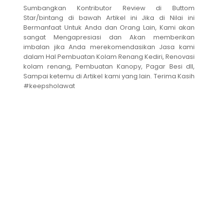
Sumbangkan Kontributor Review di Buttom
Star/bintang di bawah Artikel ini Jika di Nilai ini
Bermanfaat Untuk Anda dan Orang Lain, Kami akan
sangat Mengapresiasi dan Akan memberikan
imbalan jika Anda merekomendasikan Jasa kami
dalam Hal Pembuatan Kolam Renang Kediri, Renovasi
kolam renang, Pembuatan Kanopy, Pagar Besi dll,
Sampai ketemu di Artikel kami yang lain. Terima Kasih
#keepsholawat