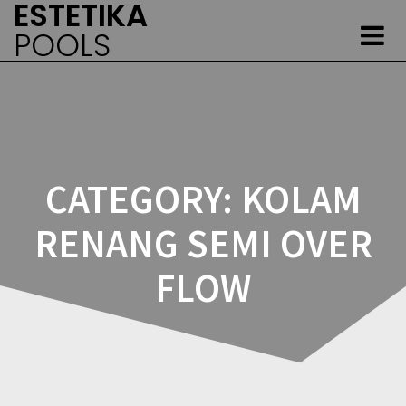
ESTETIKA
Skip
to
POOLS
content
CATEGORY:
KOLAM
RENANG SEMI OVER
FLOW