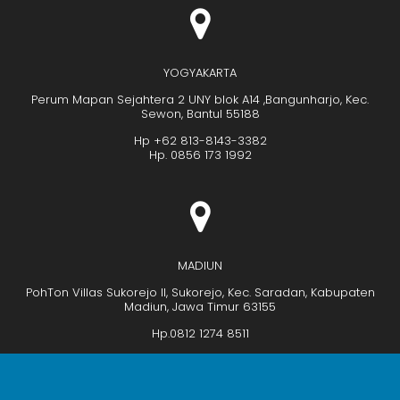
YOGYAKARTA
Perum Mapan Sejahtera 2 UNY blok A14 ,Bangunharjo, Kec.
Sewon, Bantul 55188
Hp +62 813-8143-3382
Hp. 0856 173 1992
MADIUN
PohTon Villas Sukorejo II, Sukorejo, Kec. Saradan, Kabupaten
Madiun, Jawa Timur 63155
Hp.0812 1274 8511