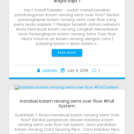
#Apa saja ?
Hai..!! Sobat Estetika – sudah merencanakan
pembangunan kolam renang semi over flow? Berikut
perlengkapan kolam renang semi over flow yang
perlu anda siapkan ? Pelajari terlebih dahulu sebelum
Anda membuat kolam renang. Langkah Menentukan
Jenis Perlengkapan kolam renang Semi Over flow
Ukura Volume air kolam renang dengan cara (
panjang kolam x lebar kolam x…
READ MORE
jaskota
July 4, 2019
1
Instalasi kolam renang semi over flow #Full
System.
Sudahkah ? Anda membuat kolam renang semi Over
flow? Berikut penjelasan desain Instalasi kolam
renang semi over flow full system. Jenis peralatan
kolam renang, Cara Sparing Pipa , Cara Instalasi Pipa