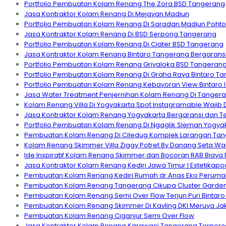
Portfolio Pembuatan Kolam Renang The Zora BSD Tangerang
Jasa Kontraktor Kolam Renang Di Mejayan Madiun
Portfolio Pembuatan Kolam Renang Di Saradan Madiun Pohton
Jasa Kontraktor Kolam Renang Di BSD Serpong Tangerang
Portfolio Pembuatan Kolam Renang Di Ciater BSD Tangerang
Jasa Kontraktor Kolam Renang Bintaro Tangerang Bergarans
Portfolio Pembuatan Kolam Renang Griyaloka BSD Tangeran
Portfolio Pembuatan Kolam Renang Di Graha Raya Bintaro T
Portfolio Pembuatan Kolam Renang Kebayoran View Bintaro I 
Jasa Water Treatment Penjernihan Kolam Renang Di Tanger
Kolam Renang Villa Di Yogyakarta Spot Instagramable Wajib D
Jasa Kontraktor Kolam Renang Yogyakarta Bergaransi dan T
Portfolio Pembuatan Kolam Renang Di Ngaglik Sleman Yogyak
Pembuatan Kolam Renang Di Ciledug Komplek Larangan Tang
Kolam Renang Skimmer Villa Ziggy Potret By Danang Seta Wajib
Ide Inspiratif Kolam Renang Skimmer dan Bocoran RAB Biay
Jasa Kontraktor Kolam Renang Kediri Jawa Timur I Estetikapo
Pembuatan Kolam Renang Kediri Rumah dr.Anas Eko Perumaha
Pembuatan Kolam Renang Tangerang Cikupa Cluster Garden 
Pembuatan Kolam Renang Semi Over Flow Terjun Puri Bintaro 
Pembuatan Kolam Renang Skimmer Di Kavling DKI Meruya Jak
Pembuatan Kolam Renang Ciganjur Semi Over Flow
Jasa Kontraktor Kolam Renang Karawaci Tangerang Terper