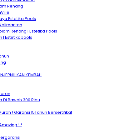
olam Renang
Ville
ya Estetika Pools
Kalimantan
lam Renang I Estetika Pools
I Estetikapools
Tahun
ong
NJERNIHKAN KEMBALI
Keren
a Di Bawah 300 Ribu
h ! Garansi 15Tahun Bersertifikat
mazing !!!
Bergaransi