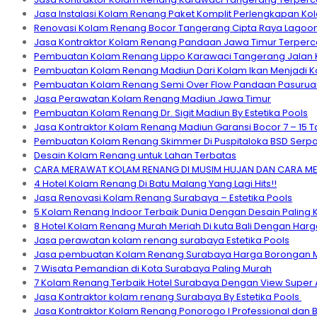
Jasa Instalasi Kolam Renang Paket Komplit Perlengkapan K
Renovasi Kolam Renang Bocor Tangerang Cipta Raya Lagoon
Jasa Kontraktor Kolam Renang Pandaan Jawa Timur Terperca
Pembuatan Kolam Renang Lippo Karawaci Tangerang Jalan 
Pembuatan Kolam Renang Madiun Dari Kolam Ikan Menjadi Ko
Pembuatan Kolam Renang Semi Over Flow Pandaan Pasuruan 
Jasa Perawatan Kolam Renang Madiun Jawa Timur
Pembuatan Kolam Renang Dr. Sigit Madiun By Estetika Pools
Jasa Kontraktor Kolam Renang Madiun Garansi Bocor 7 – 15 
Pembuatan Kolam Renang Skimmer Di Puspitaloka BSD Serp
Desain Kolam Renang untuk Lahan Terbatas
CARA MERAWAT KOLAM RENANG DI MUSIM HUJAN DAN CARA ME
4 Hotel Kolam Renang Di Batu Malang Yang Lagi Hits!!
Jasa Renovasi Kolam Renang Surabaya – Estetika Pools
5 Kolam Renang Indoor Terbaik Dunia Dengan Desain Paling 
8 Hotel Kolam Renang Murah Meriah Di kuta Bali Dengan Harg
Jasa perawatan kolam renang surabaya Estetika Pools
Jasa pembuatan Kolam Renang Surabaya Harga Borongan Mura
7 Wisata Pemandian di Kota Surabaya Paling Murah
7 Kolam Renang Terbaik Hotel Surabaya Dengan View Super A
Jasa Kontraktor kolam renang Surabaya By Estetika Pools
Jasa Kontraktor Kolam Renang Ponorogo I Professional dan 