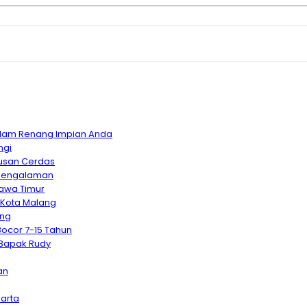
Kolam Renang Impian Anda
ngi
usan Cerdas
rpengalaman
Jawa Timur
 Kota Malang
ang
Bocor 7-15 Tahun
 Bapak Rudy
an
arta