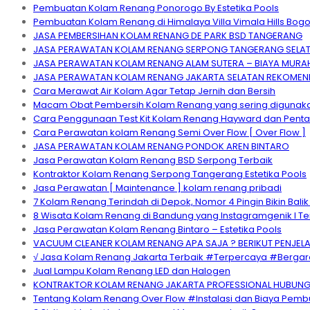
Pembuatan Kolam Renang Ponorogo By Estetika Pools
Pembuatan Kolam Renang di Himalaya Villa Vimala Hills Bogo
JASA PEMBERSIHAN KOLAM RENANG DE PARK BSD TANGERANG
JASA PERAWATAN KOLAM RENANG SERPONG TANGERANG SELATA
JASA PERAWATAN KOLAM RENANG ALAM SUTERA – BIAYA MURAH
JASA PERAWATAN KOLAM RENANG JAKARTA SELATAN REKOMEND
Cara Merawat Air Kolam Agar Tetap Jernih dan Bersih
Macam Obat Pembersih Kolam Renang yang sering digunak
Cara Penggunaan Test Kit Kolam Renang Hayward dan Penta
Cara Perawatan kolam Renang Semi Over Flow [ Over Flow ]
JASA PERAWATAN KOLAM RENANG PONDOK AREN BINTARO
Jasa Perawatan Kolam Renang BSD Serpong Terbaik
Kontraktor Kolam Renang Serpong Tangerang Estetika Pools
Jasa Perawatan [ Maintenance ] kolam renang pribadi
7 Kolam Renang Terindah di Depok, Nomor 4 Pingin Bikin Balik
8 Wisata Kolam Renang di Bandung yang Instagramgenik I Te
Jasa Perawatan Kolam Renang Bintaro – Estetika Pools
VACUUM CLEANER KOLAM RENANG APA SAJA ? BERIKUT PENJELA
√ Jasa Kolam Renang Jakarta Terbaik #Terpercaya #Berga
Jual Lampu Kolam Renang LED dan Halogen
KONTRAKTOR KOLAM RENANG JAKARTA PROFESSIONAL HUBUNGI
Tentang Kolam Renang Over Flow #Instalasi dan Biaya Pem