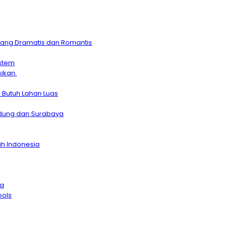
Yang Dramatis dan Romantis
istem
ikan.
Butuh Lahan Luas
dung dan Surabaya
uh Indonesia
ya
ools