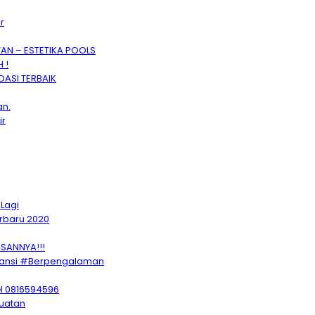
r
N – ESTETIKA POOLS
 !
ASI TERBAIK
an.
ir
 Lagi
rbaru 2020
SANNYA!!!
ransi #Berpengalaman
 0816594596
buatan