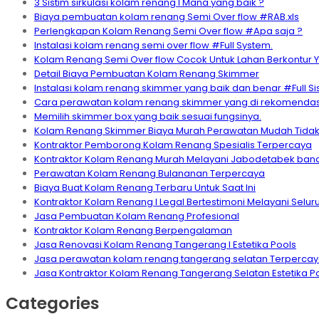
3 Sistim sirkulasi kolam renang I Mana yang baik ?
Biaya pembuatan kolam renang Semi Over flow #RAB.xls
Perlengkapan Kolam Renang Semi Over flow #Apa saja ?
Instalasi kolam renang semi over flow #Full System.
Kolam Renang Semi Over flow Cocok Untuk Lahan Berkontur 
Detail Biaya Pembuatan Kolam Renang Skimmer
Instalasi kolam renang skimmer yang baik dan benar #Full S
Cara perawatan kolam renang skimmer yang di rekomendas
Memilih skimmer box yang baik sesuai fungsinya.
Kolam Renang Skimmer Biaya Murah Perawatan Mudah Tidak 
Kontraktor Pemborong Kolam Renang Spesialis Terpercaya
Kontraktor Kolam Renang Murah Melayani Jabodetabek ban
Perawatan Kolam Renang Bulananan Terpercaya
Biaya Buat Kolam Renang Terbaru Untuk Saat Ini
Kontraktor Kolam Renang I Legal Bertestimoni Melayani Selur
Jasa Pembuatan Kolam Renang Profesional
Kontraktor Kolam Renang Berpengalaman
Jasa Renovasi Kolam Renang Tangerang I Estetika Pools
Jasa perawatan kolam renang tangerang selatan Terperca
Jasa Kontraktor Kolam Renang Tangerang Selatan Estetika P
Categories