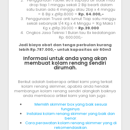
Penggunaan Tablet 90% supaya air tidak mud
drop tiap 1 minggu sekali 2 Biji bearti dalam
satu bulan ada 4 minggu atau 2biji x 4 minggu
= 8 Biji x @Rp.8000 =
Rp. 64.000,-
Penggunaan Trussi anti lumut Tiap satu minggu
sekali sebanyak 1/4 Kg x 4 Minggu = 1Kg Maka 1
Kg x @Rp.39.000 =
Rp.39.000
Ongkos Jasa Teknisi 1 Bulan tau 8x kedatangan
Rp. 600.000,-
Jadi biaya obat dan tenga perbulan kurang
lebih Rp.787.000,- untuk kapasitas air 60m3
Informasi untuk anda yang akan
membuat kolam renang sendiri
dirumah.
Berikut adalah beberapa artikel kami yang terkait
kolam renang skimmer, apabila anda hendak
membangun kolam renang sendiri alangkah baiknya
anda membaca artikel kami yang lain juga :
Memilih skimmer box yang baik sesuai
fungsinya.
Instalasi kolam renang skimmer yang baik dan
benar.
Cara perawatan kolam renang skimmer yang di
rekomendasikan.