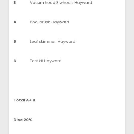
3
Vacum head 8 wheels Hayward
4
Pool brush Hayward
5
Leaf skimmer Hayward
6
Test kit Hayward
Total A+ B
Disc 20%