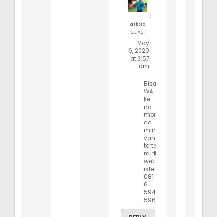
j
askota
says:
May
6, 2020
at 3:57
am
Bisa
WA
ke
no
mor
ad
min
yan
terte
ra di
web
iste
081
6
594
596