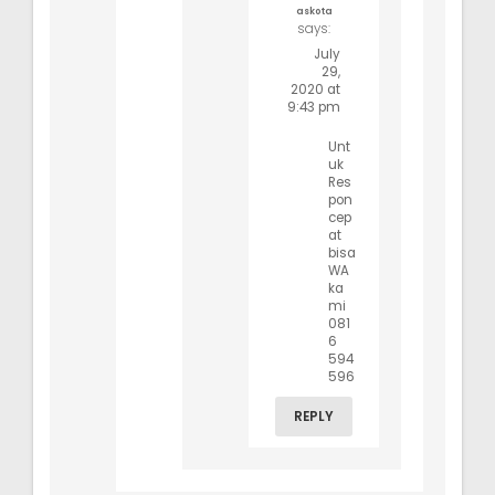
askota
says:
July
29,
2020 at
9:43 pm
Unt
uk
Res
pon
cep
at
bisa
WA
ka
mi
081
6
594
596
REPLY