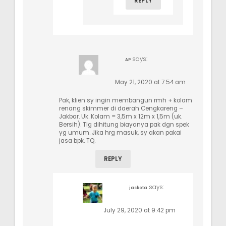
REPLY
says:
AP
May 21, 2020 at 7:54 am
Pak, klien sy ingin membangun rmh + kolam
renang skimmer di daerah Cengkareng –
Jakbar. Uk. Kolam = 3,5m x 12m x 1,5m (uk.
Bersih). Tlg dihitung biayanya pak dgn spek
yg umum. Jika hrg masuk, sy akan pakai
jasa bpk. TQ.
REPLY
says:
jaskota
July 29, 2020 at 9:42 pm