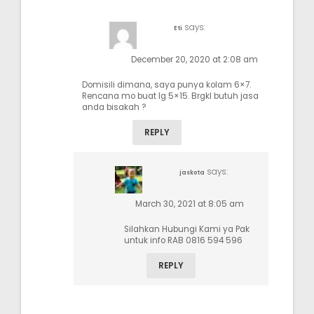
says:
Eti
December 20, 2020 at 2:08 am
Domisili dimana, saya punya kolam 6×7.
Rencana mo buat lg 5×15. Brgkl butuh jasa
anda bisakah ?
REPLY
says:
jaskota
March 30, 2021 at 8:05 am
Silahkan Hubungi Kami ya Pak
untuk info RAB 0816 594 596
REPLY