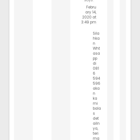
Febru
ary 14,
2020 at
3:49 pm
Sila
hka
n
Wht
asa
pp
di
081
6
594
596
aka
n
ka
mi
bala
s
det
ailn
ya,
teri
ma