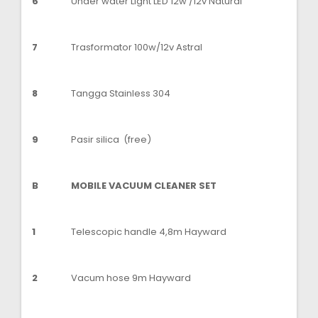
6
Under water Light LED 12w /12v Natural
7
Trasformator 100w/12v Astral
8
Tangga Stainless 304
9
Pasir silica (free)
B
MOBILE VACUUM CLEANER SET
1
Telescopic handle 4,8m Hayward
2
Vacum hose 9m Hayward