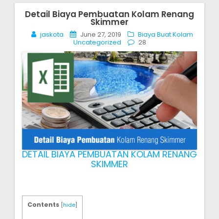
Detail Biaya Pembuatan Kolam Renang
Post
Skimmer
navigation
jaskota
June 27, 2019
Biaya Buat Kolam
Uncategorized
28
DETAIL BIAYA PEMBUATAN KOLAM RENANG
SKIMMER
Contents
[
hide
]