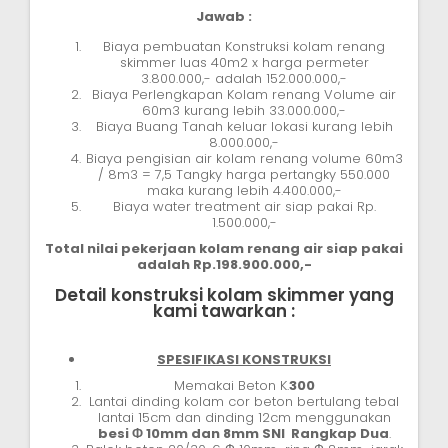
Jawab :
Biaya pembuatan Konstruksi kolam renang
skimmer luas 40m2 x harga permeter
3.800.000,- adalah 152.000.000,-
Biaya Perlengkapan Kolam renang Volume air
60m3 kurang lebih 33.000.000,-
Biaya Buang Tanah keluar lokasi kurang lebih
8.000.000,-
Biaya pengisian air kolam renang volume 60m3
/ 8m3 = 7,5 Tangky harga pertangky 550.000
maka kurang lebih 4.400.000,-
Biaya water treatment air siap pakai Rp.
1.500.000,-
Total nilai pekerjaan kolam renang air siap pakai
adalah Rp.198.900.000,-
Detail konstruksi kolam skimmer yang
kami tawarkan :
SPESIFIKASI KONSTRUKSI
Memakai Beton K.
300
Lantai dinding kolam cor beton bertulang tebal
lantai 15cm dan dinding 12cm menggunakan
besi Ф
10
mm
dan 8mm SNI Rangkap Dua
.