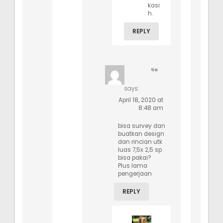
kasi
h.
REPLY
tia
says:
April 18, 2020 at
8:48 am
bisa survey dan
buatkan design
dan rincian utk
luas 7,5x 2,5 sp
bisa pakai?
Plus lama
pengerjaan
REPLY