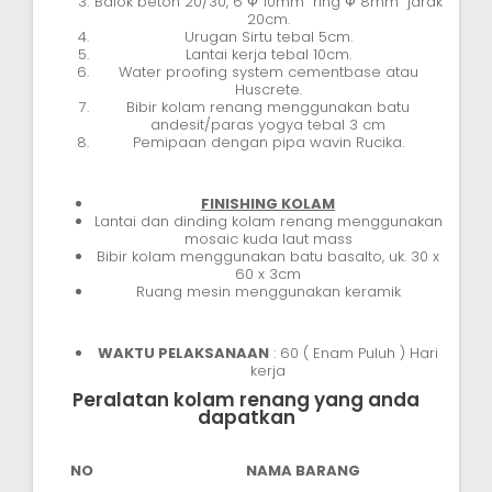
Balok beton 20/30, 6 Ф 10mm ring Ф 8mm jarak
20cm.
Urugan Sirtu tebal 5cm.
Lantai kerja tebal 10cm.
Water proofing system cementbase atau
Huscrete.
Bibir kolam renang menggunakan batu
andesit/paras yogya tebal 3 cm
Pemipaan dengan pipa wavin Rucika.
FINISHING KOLAM
Lantai dan dinding kolam renang menggunakan
mosaic kuda laut mass
Bibir kolam menggunakan batu basalto, uk. 30 x
60 x 3cm
Ruang mesin menggunakan keramik
WAKTU PELAKSANAAN
: 60 ( Enam Puluh ) Hari
kerja
Peralatan kolam renang yang anda
dapatkan
NO
NAMA BARANG