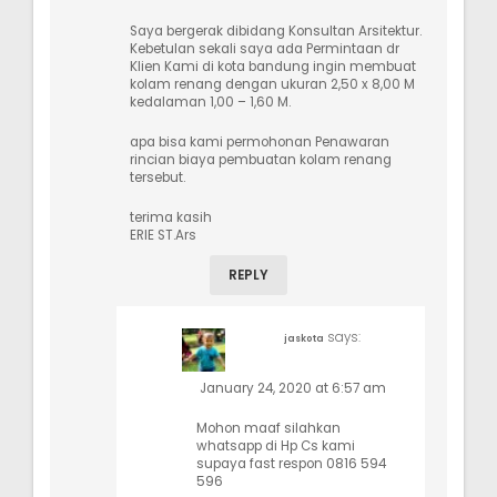
Saya bergerak dibidang Konsultan Arsitektur.
Kebetulan sekali saya ada Permintaan dr
Klien Kami di kota bandung ingin membuat
kolam renang dengan ukuran 2,50 x 8,00 M
kedalaman 1,00 – 1,60 M.
apa bisa kami permohonan Penawaran
rincian biaya pembuatan kolam renang
tersebut.
terima kasih
ERIE ST.Ars
REPLY
says:
jaskota
January 24, 2020 at 6:57 am
Mohon maaf silahkan
whatsapp di Hp Cs kami
supaya fast respon 0816 594
596