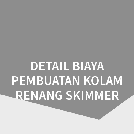
ESTETIKA
Skip
to
POOLS
content
DETAIL BIAYA
PEMBUATAN KOLAM
RENANG SKIMMER