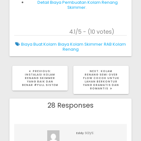
Detail Biaya Pembuatan Kolam Renang
Skimmer.
4.1/5 - (10 votes)
Biaya Buat Kolam
Biaya Kolam Skimmer
RAB Kolam
Renang
PREVIOUS
NEXT
PREVIOUS:
NEXT:
KOLAM
POST:
POST:
INSTALASI KOLAM
RENANG SEMI OVER
RENANG SKIMMER
FLOW COCOK UNTUK
YANG BAIK DAN
LAHAN BERKONTUR
BENAR #FULL SISTEM
YANG DRAMATIS DAN
ROMANTIS
28 Responses
says:
Eddy