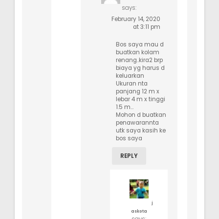
says:
February 14, 2020
at 3:11 pm
Bos saya mau d
buatkan kolam
renang..kira2 brp
biaya yg harus d
keluarkan
Ukuran nta
panjang 12 m x
lebar 4 m x tinggi
1.5 m…
Mohon d buatkan
penawarannta
utk saya kasih ke
bos saya
REPLY
j
askota
says: