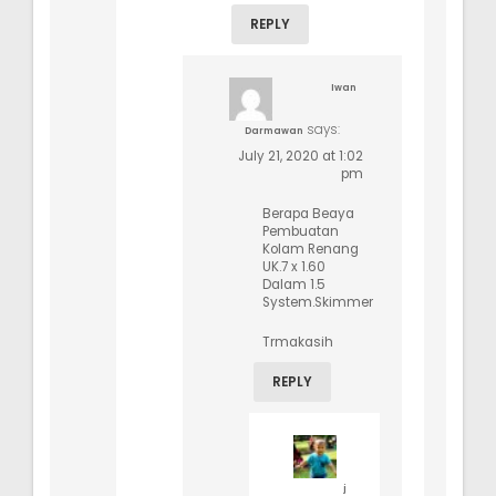
REPLY
Iwan
says:
Darmawan
July 21, 2020 at 1:02
pm
Berapa Beaya
Pembuatan
Kolam Renang
UK.7 x 1.60
Dalam 1.5
System.Skimmer
Trmakasih
REPLY
j