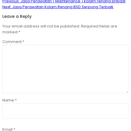
Post
Previous
Previous:
Jasa Perawatan [ Maintenance ] kolam renang pribadi
navigation
Next
post:
Next:
Jasa Perawatan Kolam Renang BSD Serpong Terbaik
post:
Leave a Reply
Your email address will not be published.
Required fields are
marked
*
Comment
*
Name
*
Email
*