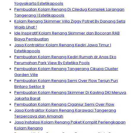
Yogyakarta Estetikapools
Pembuatan Kolam Renang Di Ciledug Komplek Larangan
Tangerang I Estetikapools
Kolam Renang Skimmer Villa Ziggy Potret By Danang Seta
Wajib Lihat !
Ide Inspiratif Kolam Renang Skimmer dan Bocoran RAB
Biaya Pembuatan
Jasa Kontraktor Kolam Renang Kediri Jawa Timur I
Estetikapools
Pembuatan Kolam Renang Kediri Rumah dr.Anas Eko
Perumahan Park View By Estetika Pools
Pembuatan Kolam Renang Tangerang Cikupa Cluster
Garden Ville
Pembuatan Kolam Renang Semi Over Flow Terjun Puri
Bintaro Sektor 9
Pembuatan Kolam Renang Skimmer Di Kavling DKI Meruya
Jakarta Barat
Pembuatan Kolam Renang Ciganjur Semi Over Flow
Jasa Kontraktor Kolam Renang Karawaci Tangerang
Terpercaya dan Amanah
Jasa Instalasi Kolam Renang Paket Komplit Perlengkapan
Kolam Renang