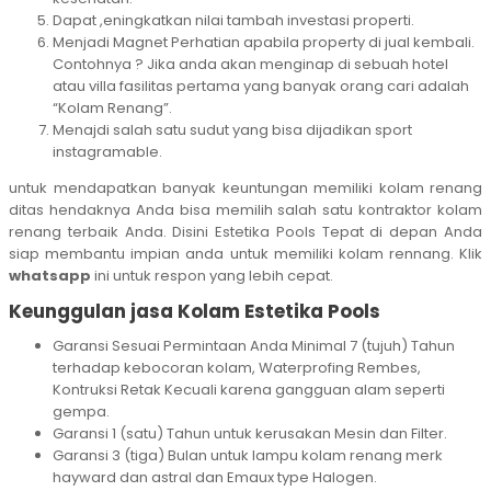
Dapat ,eningkatkan nilai tambah investasi properti.
Menjadi Magnet Perhatian apabila property di jual kembali.
Contohnya ? Jika anda akan menginap di sebuah hotel
atau villa fasilitas pertama yang banyak orang cari adalah
“Kolam Renang”.
Menajdi salah satu sudut yang bisa dijadikan sport
instagramable.
untuk mendapatkan banyak keuntungan memiliki kolam renang
ditas hendaknya Anda bisa memilih salah satu kontraktor kolam
renang terbaik Anda. Disini Estetika Pools Tepat di depan Anda
siap membantu impian anda untuk memiliki kolam rennang. Klik
whatsapp
ini untuk respon yang lebih cepat.
Keunggulan jasa Kolam Estetika Pools
Garansi Sesuai Permintaan Anda Minimal 7 (tujuh) Tahun
terhadap kebocoran kolam, Waterprofing Rembes,
Kontruksi Retak Kecuali karena gangguan alam seperti
gempa.
Garansi 1 (satu) Tahun untuk kerusakan Mesin dan Filter.
Garansi 3 (tiga) Bulan untuk lampu kolam renang merk
hayward dan astral dan Emaux type Halogen.