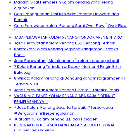
Macam Obat Pembersih Kolam Renang yang sering
digunakan.
Cara Penggunaan Test Kit Kolam Renang Hayward dan
Pentair
Cara Perawatan kolam Renang Semi Over Flow [ Over Flow
]
JASA PERAWATAN KOLAM RENANG PONDOK AREN BINTARO
Jasa Perawatan Kolam Renang BSD Serpong Terbaik
Kontraktor Kolam Renang Serpong Tangerang Estetika
Pools
Jasa Perawatan [ Maintenance ] kolam renang pribadi
7 Kolam Renang Terindah di Depok, Nomor 4 Pingin Bikin
Balik Lagi
8 Wisata Kolam Renang di Bandung yang Instagramgenik I
Terbaru 2020
Jasa Perawatan Kolam Renang Bintaro – Estetika Pools
VACUUM CLEANER KOLAM RENANG APA SAJA ? BERIKUT
PENJELASANNYA!!!
√ Jasa Kolam Renang Jakarta Terbaik #Terpercaya
#Bergaransi #Berpengalaman
Jual Lampu Kolam Renang LED dan Halogen
KONTRAKTOR KOLAM RENANG JAKARTA PROFESSIONAL
HUBUNGI 0816594596