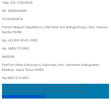
Telp. 021-27623026
HP. 0816594596
YOGYAKARTA
Perum Mapan Sejahtera 2 UNY blok A14 ,Bangunharjo, Kec. Sewon,
Bantul 55188
Hp +62 813-8143-3382
Hp. 0856 173 1992
MADIUN
PohTon Villas Sukorejo II, Sukorejo, Kec. Saradan, Kabupaten
Madiun, Jawa Timur 63155
Hp.0812 1274 8511
© 2026 ESTETIKA POOLS. Jasa Kontraktor Kolam Renang,
Perawatan Kolam Renang dan Toko Kolam Renang
kontraktorkolamrenang.id
.