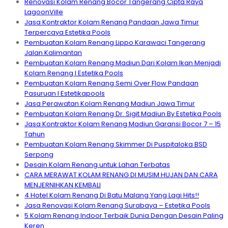
Renovasi Kolam Renang Bocor Tangerang Cipta Raya
LagoonVille
Jasa Kontraktor Kolam Renang Pandaan Jawa Timur
Terpercaya Estetika Pools
Pembuatan Kolam Renang Lippo Karawaci Tangerang
Jalan Kalimantan
Pembuatan Kolam Renang Madiun Dari Kolam Ikan Menjadi
Kolam Renang I Estetika Pools
Pembuatan Kolam Renang Semi Over Flow Pandaan
Pasuruan I Estetikapools
Jasa Perawatan Kolam Renang Madiun Jawa Timur
Pembuatan Kolam Renang Dr. Sigit Madiun By Estetika Pools
Jasa Kontraktor Kolam Renang Madiun Garansi Bocor 7 – 15
Tahun
Pembuatan Kolam Renang Skimmer Di Puspitaloka BSD
Serpong
Desain Kolam Renang untuk Lahan Terbatas
CARA MERAWAT KOLAM RENANG DI MUSIM HUJAN DAN CARA
MENJERNIHKAN KEMBALI
4 Hotel Kolam Renang Di Batu Malang Yang Lagi Hits!!
Jasa Renovasi Kolam Renang Surabaya – Estetika Pools
5 Kolam Renang Indoor Terbaik Dunia Dengan Desain Paling
Keren