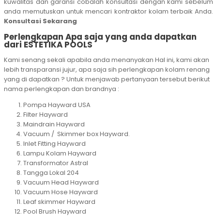
kuwalitas dan garansi cobalah konsultasi dengan kami sebelum
anda memutuskan untuk mencari kontraktor kolam terbaik Anda.
Konsultasi Sekarang
Perlengkapan Apa saja yang anda dapatkan
dari ESTETIKA POOLS
Kami senang sekali apabila anda menanyakan Hal ini, kami akan
lebih transparansi jujur, apa saja sih perlengkapan kolam renang
yang di dapatkan ? Untuk menjawab pertanyaan tersebut berikut
nama perlengkapan dan brandnya :
Pompa Hayward USA
Filter Hayward
Maindrain Hayward
Vacuum / Skimmer box Hayward.
Inlet Fitting Hayward
Lampu Kolam Hayward
Transformator Astral
Tangga Lokal 204
Vacuum Head Hayward
Vacuum Hose Hayward
Leaf skimmer Hayward
Pool Brush Hayward