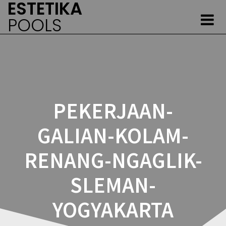
ESTETIKA
Skip
to
POOLS
content
PEKERJAAN-
GALIAN-KOLAM-
RENANG-NGAGLIK-
SLEMAN-
YOGYAKARTA