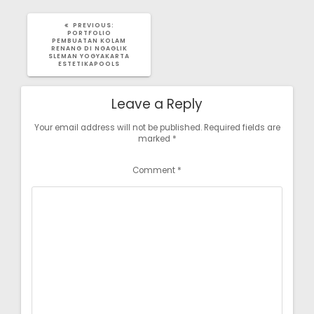
PREVIOUS
PREVIOUS:
POST:
PORTFOLIO
PEMBUATAN KOLAM
RENANG DI NGAGLIK
SLEMAN YOGYAKARTA
ESTETIKAPOOLS
Leave a Reply
Your email address will not be published.
Required fields are
marked
*
Comment
*