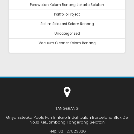
Perawatan Kolam Renang Jakarta Selatan
Portfolio Project
Sistim Sirkulasi Kolam Renang
Uncategorized
Vacuum Cleaner Kolam Renang
TANGERANG
Griya Estetika Pools Puri Bintaro Indah Jalan Barcelona Blok D5
No.10 Kel.Jombang Tangerang Selatan
Telp. 021-27623026