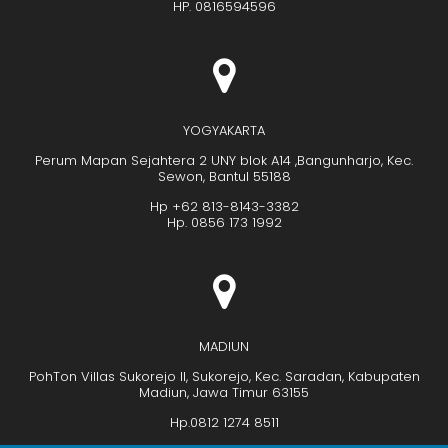
HP. 0816594596
YOGYAKARTA
Perum Mapan Sejahtera 2 UNY blok A14 ,Bangunharjo, Kec.
Sewon, Bantul 55188
Hp +62 813-8143-3382
Hp. 0856 173 1992
MADIUN
PohTon Villas Sukorejo II, Sukorejo, Kec. Saradan, Kabupaten
Madiun, Jawa Timur 63155
Hp.0812 1274 8511