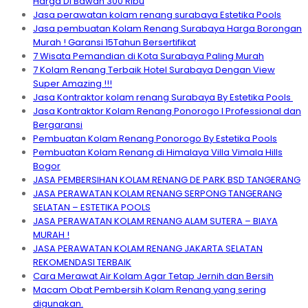
Harga Di Bawah 300 Ribu
Jasa perawatan kolam renang surabaya Estetika Pools
Jasa pembuatan Kolam Renang Surabaya Harga Borongan
Murah ! Garansi 15Tahun Bersertifikat
7 Wisata Pemandian di Kota Surabaya Paling Murah
7 Kolam Renang Terbaik Hotel Surabaya Dengan View
Super Amazing !!!
Jasa Kontraktor kolam renang Surabaya By Estetika Pools
Jasa Kontraktor Kolam Renang Ponorogo I Professional dan
Bergaransi
Pembuatan Kolam Renang Ponorogo By Estetika Pools
Pembuatan Kolam Renang di Himalaya Villa Vimala Hills
Bogor
JASA PEMBERSIHAN KOLAM RENANG DE PARK BSD TANGERANG
JASA PERAWATAN KOLAM RENANG SERPONG TANGERANG
SELATAN – ESTETIKA POOLS
JASA PERAWATAN KOLAM RENANG ALAM SUTERA – BIAYA
MURAH !
JASA PERAWATAN KOLAM RENANG JAKARTA SELATAN
REKOMENDASI TERBAIK
Cara Merawat Air Kolam Agar Tetap Jernih dan Bersih
Macam Obat Pembersih Kolam Renang yang sering
digunakan.