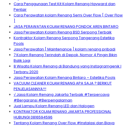
Cara Penggunaan Test Kit Kolam Renang Hayward dan
Pentair
Cara Perawatan kolam Renang Semi Over Flow [ Over Flow
]
JASA PERAWATAN KOLAM RENANG PONDOK AREN BINTARO
Jasa Perawatan Kolam Renang BSD Serpong Terbaik
Kontraktor Kolam Renang Serpong Tangerang Estetika
Pools
Jasa Perawatan [ Maintenance ] kolam renang pribadi
7 Kolam Renang Terindah di Depok, Nomor 4 Pingin Bikin
Balik Lagi
8 Wisata Kolam Renang di Bandung yang Instagramgenik I
Terbaru 2020
Jasa Perawatan Kolam Renang Bintaro – Estetika Pools
VACUUM CLEANER KOLAM RENANG APA SAJA ? BERIKUT
PENJELASANNYA!!!
√ Jasa Kolam Renang Jakarta Terbaik #Terpercaya
#Bergaransi #Berpengalaman
Jual Lampu Kolam Renang LED dan Halogen
KONTRAKTOR KOLAM RENANG JAKARTA PROFESSIONAL
HUBUNGI 0816594596
Tentang Kolam Renang Over Flow #Instalasi dan Biaya