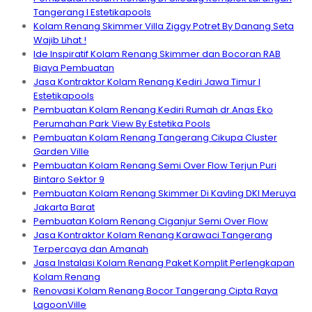
Tangerang I Estetikapools
Kolam Renang Skimmer Villa Ziggy Potret By Danang Seta
Wajib Lihat !
Ide Inspiratif Kolam Renang Skimmer dan Bocoran RAB
Biaya Pembuatan
Jasa Kontraktor Kolam Renang Kediri Jawa Timur I
Estetikapools
Pembuatan Kolam Renang Kediri Rumah dr.Anas Eko
Perumahan Park View By Estetika Pools
Pembuatan Kolam Renang Tangerang Cikupa Cluster
Garden Ville
Pembuatan Kolam Renang Semi Over Flow Terjun Puri
Bintaro Sektor 9
Pembuatan Kolam Renang Skimmer Di Kavling DKI Meruya
Jakarta Barat
Pembuatan Kolam Renang Ciganjur Semi Over Flow
Jasa Kontraktor Kolam Renang Karawaci Tangerang
Terpercaya dan Amanah
Jasa Instalasi Kolam Renang Paket Komplit Perlengkapan
Kolam Renang
Renovasi Kolam Renang Bocor Tangerang Cipta Raya
LagoonVille