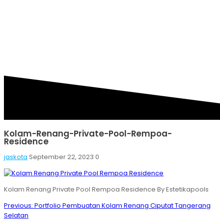
PRIVATE-POOL-
REMPOA-RESIDENCE
Kolam-Renang-Private-Pool-Rempoa-
Residence
jaskota
September 22, 2023
0
Kolam Renang Private Pool Rempoa Residence By Estetikapools
Post
Previous
Previous:
Portfolio Pembuatan Kolam Renang Ciputat Tangerang
navigation
post:
Selatan