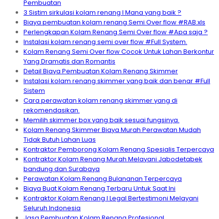
Pembuatan
3 Sistim sirkulasi kolam renang I Mana yang baik ?
Biaya pembuatan kolam renang Semi Over flow #RAB.xls
Perlengkapan Kolam Renang Semi Over flow #Apa saja ?
Instalasi kolam renang semi over flow #Full System.
Kolam Renang Semi Over flow Cocok Untuk Lahan Berkontur
Yang Dramatis dan Romantis
Detail Biaya Pembuatan Kolam Renang Skimmer
Instalasi kolam renang skimmer yang baik dan benar #Full
Sistem
Cara perawatan kolam renang skimmer yang di
rekomendasikan.
Memilih skimmer box yang baik sesuai fungsinya.
Kolam Renang Skimmer Biaya Murah Perawatan Mudah
Tidak Butuh Lahan Luas
Kontraktor Pemborong Kolam Renang Spesialis Terpercaya
Kontraktor Kolam Renang Murah Melayani Jabodetabek
bandung dan Surabaya
Perawatan Kolam Renang Bulananan Terpercaya
Biaya Buat Kolam Renang Terbaru Untuk Saat Ini
Kontraktor Kolam Renang I Legal Bertestimoni Melayani
Seluruh Indonesia
Jasa Pembuatan Kolam Renang Profesional