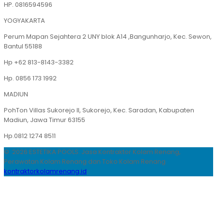
HP. 0816594596
YOGYAKARTA
Perum Mapan Sejahtera 2 UNY blok A14 ,Bangunharjo, Kec. Sewon,
Bantul 55188
Hp +62 813-8143-3382
Hp. 0856 173 1992
MADIUN
PohTon Villas Sukorejo II, Sukorejo, Kec. Saradan, Kabupaten
Madiun, Jawa Timur 63155
Hp.0812 1274 8511
© 2026 ESTETIKA POOLS. Jasa Kontraktor Kolam Renang,
Perawatan Kolam Renang dan Toko Kolam Renang
kontraktorkolamrenang.id
.