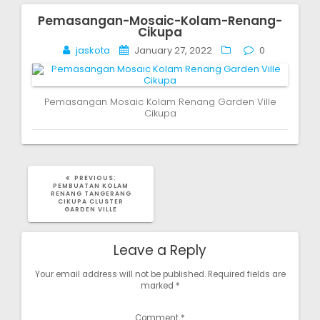
Pemasangan-Mosaic-Kolam-Renang-
Post
Cikupa
navigation
jaskota
January 27, 2022
0
Pemasangan Mosaic Kolam Renang Garden Ville
Cikupa
PREVIOUS
PREVIOUS:
POST:
PEMBUATAN KOLAM
RENANG TANGERANG
CIKUPA CLUSTER
GARDEN VILLE
Leave a Reply
Your email address will not be published.
Required fields are
marked
*
Comment
*