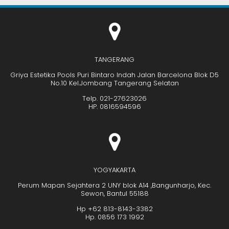
TANGERANG
Griya Estetika Pools Puri Bintaro Indah Jalan Barcelona Blok D5
No.10 Kel.Jombang Tangerang Selatan
Telp. 021-27623026
HP. 0816594596
YOGYAKARTA
Perum Mapan Sejahtera 2 UNY blok A14 ,Bangunharjo, Kec.
Sewon, Bantul 55188
Hp +62 813-8143-3382
Hp. 0856 173 1992