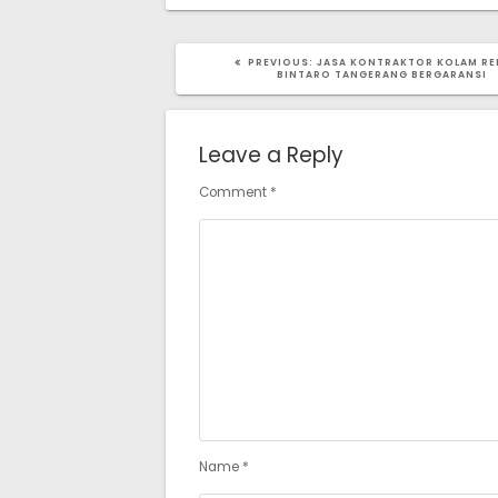
PREVIOUS
PREVIOUS:
JASA KONTRAKTOR KOLAM R
POST:
BINTARO TANGERANG BERGARANSI
Leave a Reply
Comment
*
Name
*