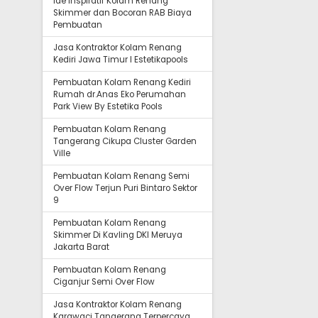
Ide Inspiratif Kolam Renang
Skimmer dan Bocoran RAB Biaya
Pembuatan
Jasa Kontraktor Kolam Renang
Kediri Jawa Timur I Estetikapools
Pembuatan Kolam Renang Kediri
Rumah dr.Anas Eko Perumahan
Park View By Estetika Pools
Pembuatan Kolam Renang
Tangerang Cikupa Cluster Garden
Ville
Pembuatan Kolam Renang Semi
Over Flow Terjun Puri Bintaro Sektor
9
Pembuatan Kolam Renang
Skimmer Di Kavling DKI Meruya
Jakarta Barat
Pembuatan Kolam Renang
Ciganjur Semi Over Flow
Jasa Kontraktor Kolam Renang
Karawaci Tangerang Terpercaya