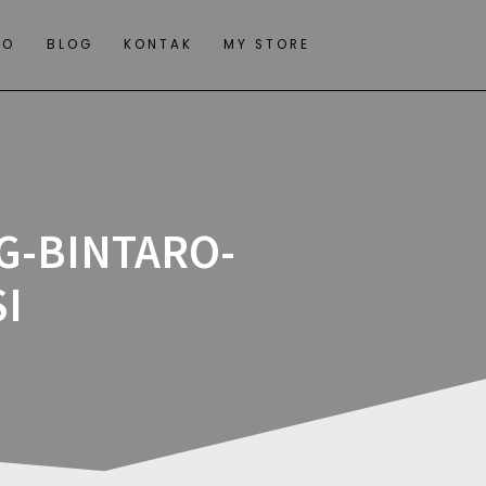
IO
BLOG
KONTAK
MY STORE
G-BINTARO-
I