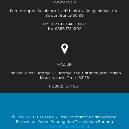
YOGYAKARTA
Perum Mapan Sejahtera 2 UNY blok A14 ,Bangunharjo, Kec.
Sewon, Bantul 55188
Hp +62 813-8143-3382
Hp. 0856 173 1992
MADIUN
PohTon Villas Sukorejo II, Sukorejo, Kec. Saradan, Kabupaten
Madiun, Jawa Timur 63155
Hp.0812 1274 8511
© 2026 ESTETIKA POOLS. Jasa Kontraktor Kolam Renang,
Perawatan Kolam Renang dan Toko Kolam Renang
kontraktorkolamrenang.id
.