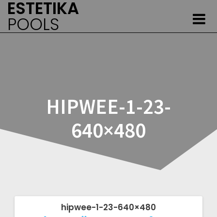
ESTETIKA
Skip
to
POOLS
content
HIPWEE-1-23-
640×480
hipwee-1-23-640×480
Post