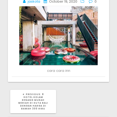
jaskota
October 19, 2020
0
navigation
cara cara inn
PREVIOUS
PREVIOUS:
8
POST:
HOTEL KOLAM
RENANG MURAH
MERIAH DI KUTA BALI
DENGAN HARGA DI
BAWAH 300 RIBU