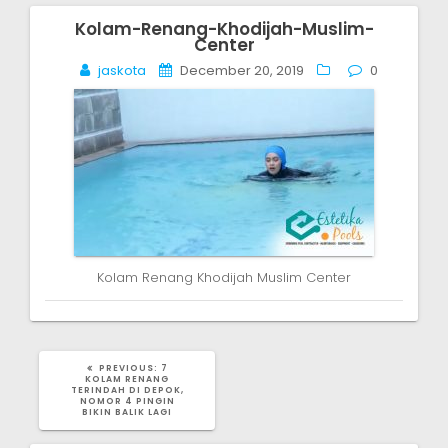
Kolam-Renang-Khodijah-Muslim-
Post
Center
navigation
jaskota
December 20, 2019
0
Kolam Renang Khodijah Muslim Center
PREVIOUS
PREVIOUS:
7
POST:
KOLAM RENANG
TERINDAH DI DEPOK,
NOMOR 4 PINGIN
BIKIN BALIK LAGI