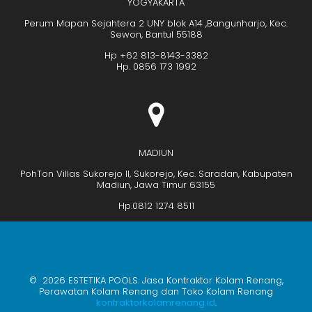
YOGYAKARTA
Perum Mapan Sejahtera 2 UNY blok A14 ,Bangunharjo, Kec.
Sewon, Bantul 55188
Hp +62 813-8143-3382
Hp. 0856 173 1992
MADIUN
PohTon Villas Sukorejo II, Sukorejo, Kec. Saradan, Kabupaten
Madiun, Jawa Timur 63155
Hp.0812 1274 8511
© 2026 ESTETIKA POOLS. Jasa Kontraktor Kolam Renang,
Perawatan Kolam Renang dan Toko Kolam Renang
kontraktorkolamrenang.id
.