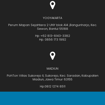
YOGYAKARTA
Perum Mapan Sejahtera 2 UNY blok A14 ,Bangunharjo, Kec.
Sewon, Bantul 55188
Hp +62 813-8143-3382
Hp. 0856 173 1992
MADIUN
PohTon Villas Sukorejo II, Sukorejo, Kec. Saradan, Kabupaten
Madiun, Jawa Timur 63155
Hp.0812 1274 8511