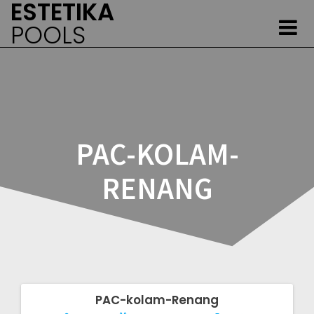
ESTETIKA
Skip
to
POOLS
content
PAC-KOLAM-
RENANG
PAC-kolam-Renang
Post