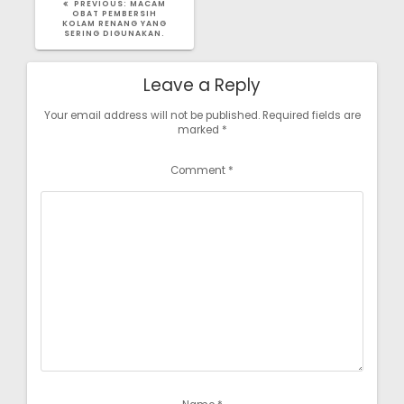
PREVIOUS
PREVIOUS:
MACAM
POST:
OBAT PEMBERSIH
KOLAM RENANG YANG
SERING DIGUNAKAN.
Leave a Reply
Your email address will not be published.
Required fields are
marked
*
Comment
*