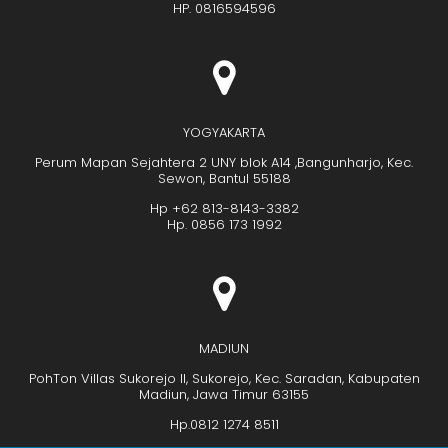
HP. 0816594596
YOGYAKARTA
Perum Mapan Sejahtera 2 UNY blok A14 ,Bangunharjo, Kec.
Sewon, Bantul 55188
Hp +62 813-8143-3382
Hp. 0856 173 1992
MADIUN
PohTon Villas Sukorejo II, Sukorejo, Kec. Saradan, Kabupaten
Madiun, Jawa Timur 63155
Hp.0812 1274 8511