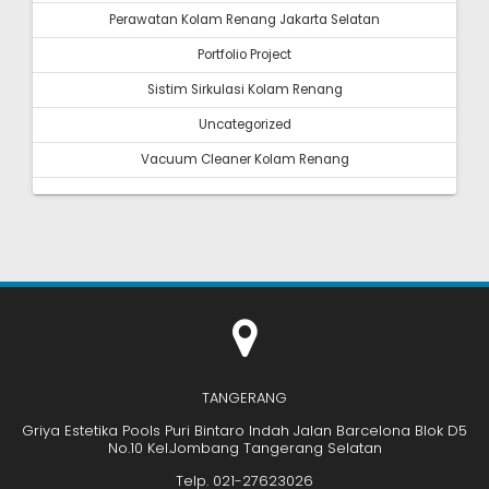
Perawatan Kolam Renang Jakarta Selatan
Portfolio Project
Sistim Sirkulasi Kolam Renang
Uncategorized
Vacuum Cleaner Kolam Renang
TANGERANG
Griya Estetika Pools Puri Bintaro Indah Jalan Barcelona Blok D5
No.10 Kel.Jombang Tangerang Selatan
Telp. 021-27623026