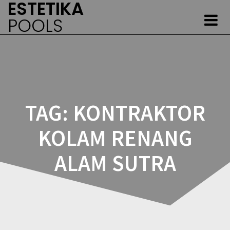
ESTETIKA
Skip
to
POOLS
content
TAG:
KONTRAKTOR
KOLAM RENANG
ALAM SUTRA