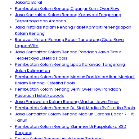
Jakarta Barat
Pembuatan Kolam Renang Ciganjur Semi Over Flow
Jasa Kontraktor Kolam Renang Karawaci Tangerang
Terpercaya dan Amanah
Jasa Instalasi Kolam Renang Paket Komplit Perlengkapan
Kolam Renang
Renovasi Kolam Renang Bocor Tangerang Cipta Raya
LagoonVille
Jasa Kontraktor Kolam Renang Pandaan Jawa Timur
Terpercaya Estetika Pools
Pembuatan Kolam Renang Lippo Karawaci Tangerang
Jalan Kalimantan
Pembuatan Kolam Renang Madiun Dari Kolam Ikan Menjadi
Kolam Renang I Estetika Pools
Pembuatan Kolam Renang Semi Over Flow Pandaan
Pasuruan I Estetikapools
Jasa Perawatan Kolam Renang Madiun Jawa Timur
Pembuatan Kolam Renang Dr. Sigit Madiun By Estetika Pools
Jasa Kontraktor Kolam Renang Madiun Garansi Bocor 7 – 15
Tahun
Pembuatan Kolam Renang Skimmer Di Puspitaloka BSD
Serpong
Desain Kolam Renang untuk Lahan Terbatas