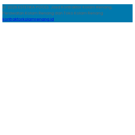
© 2026 ESTETIKA POOLS. Jasa Kontraktor Kolam Renang,
Perawatan Kolam Renang dan Toko Kolam Renang
kontraktorkolamrenang.id
.