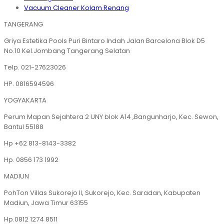
Vacuum Cleaner Kolam Renang
TANGERANG
Griya Estetika Pools Puri Bintaro Indah Jalan Barcelona Blok D5
No.10 Kel.Jombang Tangerang Selatan
Telp. 021-27623026
HP. 0816594596
YOGYAKARTA
Perum Mapan Sejahtera 2 UNY blok A14 ,Bangunharjo, Kec. Sewon,
Bantul 55188
Hp +62 813-8143-3382
Hp. 0856 173 1992
MADIUN
PohTon Villas Sukorejo II, Sukorejo, Kec. Saradan, Kabupaten
Madiun, Jawa Timur 63155
Hp.0812 1274 8511