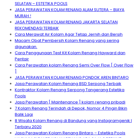
SELATAN – ESTETIKA POOLS
JASA PERAWATAN KOLAM RENANG ALAM SUTERA – BIAYA
MURAH !
JASA PERAWATAN KOLAM RENANG JAKARTA SELATAN
REKOMENDASI TERBAIK
Cara Merawat Air Kolam Agar Tetap Jernih dan Bersih
Macam Obat Pembersih Kolam Renang yang sering
digunakan.
Cara Penggunaan Test Kit Kolam Renang Hayward dan
Pentair
Cara Perawatan kolam Renang Semi Over Flow [ Over Flow
]
JASA PERAWATAN KOLAM RENANG PONDOK AREN BINTARO
Jasa Perawatan Kolam Renang BSD Serpong Terbaik
Kontraktor Kolam Renang Serpong Tangerang Estetika
Pools
Jasa Perawatan [ Maintenance ] kolam renang pribadi
7 Kolam Renang Terindah di Depok, Nomor 4 Pingin Bikin
Balik Lagi
8 Wisata Kolam Renang di Bandung yang Instagramgenik I
Terbaru 2020
Jasa Perawatan Kolam Renang Bintaro – Estetika Pools