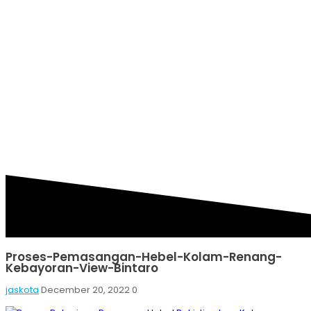
PEMASANGAN-HEBEL-
KOLAM-RENANG-
KEBAYORAN-VIEW-
BINTARO
Proses-Pemasangan-Hebel-Kolam-Renang-
Kebayoran-View-Bintaro
jaskota
December 20, 2022
0