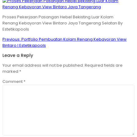
Proses Pekerjaan Pasangan Hebel Bekisting Luar Kolam
Renang Kebayoran View Bintaro Jaya Tangerang Selatan By
Estetikapools
Post
Previous
Previous:
Portfolio Pembuatan Kolam Renang Kebayoran View
navigation
post:
Bintaro I Estetikapools
Leave a Reply
Your email address will not be published.
Required fields are
marked
*
Comment
*