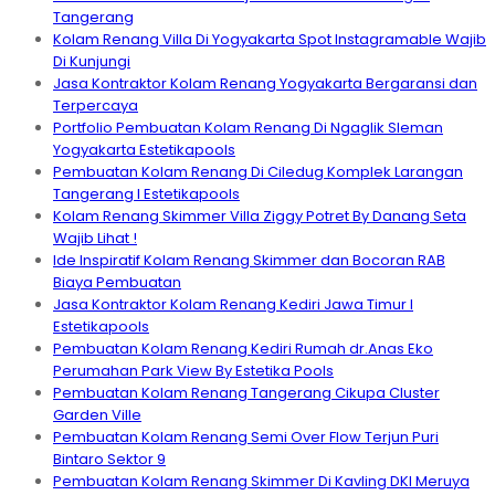
Tangerang
Kolam Renang Villa Di Yogyakarta Spot Instagramable Wajib
Di Kunjungi
Jasa Kontraktor Kolam Renang Yogyakarta Bergaransi dan
Terpercaya
Portfolio Pembuatan Kolam Renang Di Ngaglik Sleman
Yogyakarta Estetikapools
Pembuatan Kolam Renang Di Ciledug Komplek Larangan
Tangerang I Estetikapools
Kolam Renang Skimmer Villa Ziggy Potret By Danang Seta
Wajib Lihat !
Ide Inspiratif Kolam Renang Skimmer dan Bocoran RAB
Biaya Pembuatan
Jasa Kontraktor Kolam Renang Kediri Jawa Timur I
Estetikapools
Pembuatan Kolam Renang Kediri Rumah dr.Anas Eko
Perumahan Park View By Estetika Pools
Pembuatan Kolam Renang Tangerang Cikupa Cluster
Garden Ville
Pembuatan Kolam Renang Semi Over Flow Terjun Puri
Bintaro Sektor 9
Pembuatan Kolam Renang Skimmer Di Kavling DKI Meruya