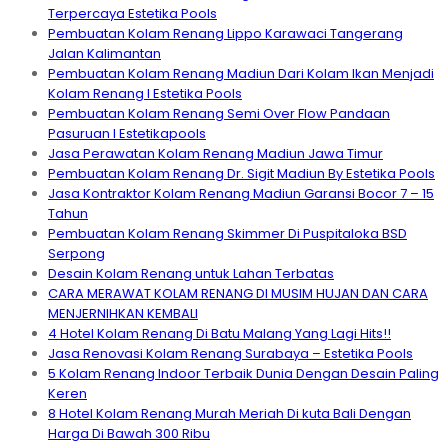
Terpercaya Estetika Pools
Pembuatan Kolam Renang Lippo Karawaci Tangerang
Jalan Kalimantan
Pembuatan Kolam Renang Madiun Dari Kolam Ikan Menjadi
Kolam Renang I Estetika Pools
Pembuatan Kolam Renang Semi Over Flow Pandaan
Pasuruan I Estetikapools
Jasa Perawatan Kolam Renang Madiun Jawa Timur
Pembuatan Kolam Renang Dr. Sigit Madiun By Estetika Pools
Jasa Kontraktor Kolam Renang Madiun Garansi Bocor 7 – 15
Tahun
Pembuatan Kolam Renang Skimmer Di Puspitaloka BSD
Serpong
Desain Kolam Renang untuk Lahan Terbatas
CARA MERAWAT KOLAM RENANG DI MUSIM HUJAN DAN CARA
MENJERNIHKAN KEMBALI
4 Hotel Kolam Renang Di Batu Malang Yang Lagi Hits!!
Jasa Renovasi Kolam Renang Surabaya – Estetika Pools
5 Kolam Renang Indoor Terbaik Dunia Dengan Desain Paling
Keren
8 Hotel Kolam Renang Murah Meriah Di kuta Bali Dengan
Harga Di Bawah 300 Ribu