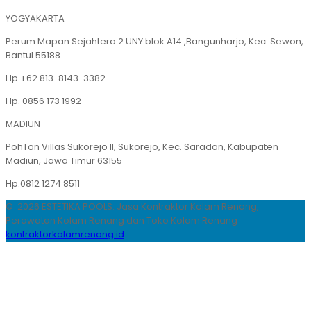
YOGYAKARTA
Perum Mapan Sejahtera 2 UNY blok A14 ,Bangunharjo, Kec. Sewon,
Bantul 55188
Hp +62 813-8143-3382
Hp. 0856 173 1992
MADIUN
PohTon Villas Sukorejo II, Sukorejo, Kec. Saradan, Kabupaten
Madiun, Jawa Timur 63155
Hp.0812 1274 8511
© 2026 ESTETIKA POOLS. Jasa Kontraktor Kolam Renang,
Perawatan Kolam Renang dan Toko Kolam Renang
kontraktorkolamrenang.id
.