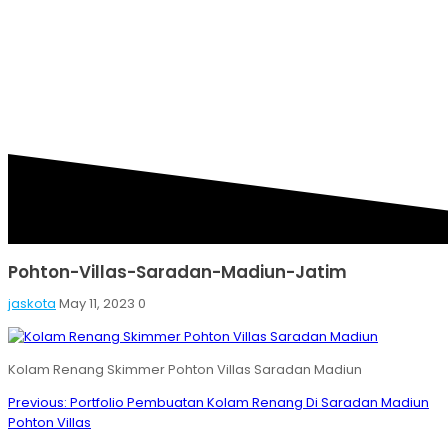
SARADAN-MADIUN-
JATIM
Pohton-Villas-Saradan-Madiun-Jatim
jaskota
May 11, 2023
0
Kolam Renang Skimmer Pohton Villas Saradan Madiun
Post
Previous
Previous:
Portfolio Pembuatan Kolam Renang Di Saradan Madiun
navigation
post:
Pohton Villas