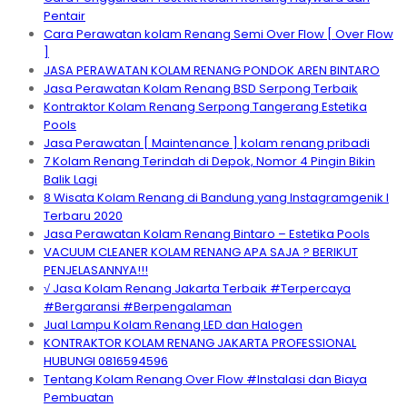
Pentair
Cara Perawatan kolam Renang Semi Over Flow [ Over Flow
]
JASA PERAWATAN KOLAM RENANG PONDOK AREN BINTARO
Jasa Perawatan Kolam Renang BSD Serpong Terbaik
Kontraktor Kolam Renang Serpong Tangerang Estetika
Pools
Jasa Perawatan [ Maintenance ] kolam renang pribadi
7 Kolam Renang Terindah di Depok, Nomor 4 Pingin Bikin
Balik Lagi
8 Wisata Kolam Renang di Bandung yang Instagramgenik I
Terbaru 2020
Jasa Perawatan Kolam Renang Bintaro – Estetika Pools
VACUUM CLEANER KOLAM RENANG APA SAJA ? BERIKUT
PENJELASANNYA!!!
√ Jasa Kolam Renang Jakarta Terbaik #Terpercaya
#Bergaransi #Berpengalaman
Jual Lampu Kolam Renang LED dan Halogen
KONTRAKTOR KOLAM RENANG JAKARTA PROFESSIONAL
HUBUNGI 0816594596
Tentang Kolam Renang Over Flow #Instalasi dan Biaya
Pembuatan