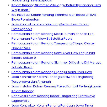
Tangerang I Estetikapools
Kolam Renang Skimmer Villa Ziggy Potret By Danang Seta
Wajib Lihat !
Ide Inspiratif Kolam Renang Skimmer dan Bocoran RAB
Biaya Pembuatan
Jasa Kontraktor Kolam Renang Kediri Jawa Timur I
Estetikapools
Pembuatan Kolam Renang Kediri Rumah dr.Anas Eko
Perumahan Park View By Estetika Pools
Pembuatan Kolam Renang Tangerang Cikupa Cluster
Garden Ville
Pembuatan Kolam Renang Semi Over Flow Terjun Puri
Bintaro Sektor 9
Pembuatan Kolam Renang Skimmer Di Kavling DKI Meruya
Jakarta Barat
Pembuatan Kolam Renang Ciganjur Semi Over Flow
Jasa Kontraktor Kolam Renang Karawaci Tangerang
Terpercaya dan Amanah
Jasa Instalasi Kolam Renang Paket Komplit Perlengkapan
Kolam Renang
Renovasi Kolam Renang Bocor Tangerang Cipta Raya
LagoonVille
Jasa Kontraktor Kolam Renang Pandaan Jawa Timur