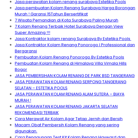
Jasa perawatan kolam renang surabaya Estetika Pools
Jasa pembuatan Kolam Renang Surabaya Harga Borongan
Murah ! Garansi 15Tahun Bersertifikat
7 Wisata Pemandian di Kota Surabaya Paling Murah
7 Kolam Renang Terbaik Hotel Surabaya Dengan View
Super Amazing !!!
Jasa Kontraktor kolam renang Surabaya By Estetika Pools
Jasa Kontraktor Kolam Renang Ponorogo I Professional dan
Bergaransi
Pembuatan Kolam Renang Ponorogo By Estetika Pools
Pembuatan Kolam Renang di Himalaya Villa Vimala Hills
Bogor
JASA PEMBERSIHAN KOLAM RENANG DE PARK BSD TANGERANG
JASA PERAWATAN KOLAM RENANG SERPONG TANGERANG
SELATAN – ESTETIKA POOLS
JASA PERAWATAN KOLAM RENANG ALAM SUTERA – BIAYA
MURAH !
JASA PERAWATAN KOLAM RENANG JAKARTA SELATAN
REKOMENDASI TERBAIK
Cara Merawat Air Kolam Agar Tetap Jernih dan Bersih
Macam Obat Pembersih Kolam Renang yang sering
digunakan.
Cara Penggunaan Test Kit Kolam Renang Hayward dan