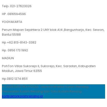
Telp. 021-27623026
HP. 0816594596
YOGYAKARTA
Perum Mapan Sejahtera 2 UNY blok A14 ,Bangunharjo, Kec. Sewon,
Bantul 55188
Hp +62 813-8143-3382
Hp. 0856 173 1992
MADIUN
PohTon Villas Sukorejo II, Sukorejo, Kec. Saradan, Kabupaten
Madiun, Jawa Timur 63155
Hp.0812 1274 8511
© 2026 ESTETIKA POOLS. Jasa Kontraktor Kolam Renang,
Perawatan Kolam Renang dan Toko Kolam Renang
kontraktorkolamrenang.id
.