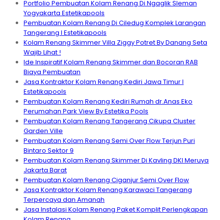
Portfolio Pembuatan Kolam Renang Di Ngaglik Sleman
Yogyakarta Estetikapools
Pembuatan Kolam Renang Di Ciledug Komplek Larangan
Tangerang I Estetikapools
Kolam Renang Skimmer Villa Ziggy Potret By Danang Seta
Wajib Lihat !
Ide Inspiratif Kolam Renang Skimmer dan Bocoran RAB
Biaya Pembuatan
Jasa Kontraktor Kolam Renang Kediri Jawa Timur I
Estetikapools
Pembuatan Kolam Renang Kediri Rumah dr.Anas Eko
Perumahan Park View By Estetika Pools
Pembuatan Kolam Renang Tangerang Cikupa Cluster
Garden Ville
Pembuatan Kolam Renang Semi Over Flow Terjun Puri
Bintaro Sektor 9
Pembuatan Kolam Renang Skimmer Di Kavling DKI Meruya
Jakarta Barat
Pembuatan Kolam Renang Ciganjur Semi Over Flow
Jasa Kontraktor Kolam Renang Karawaci Tangerang
Terpercaya dan Amanah
Jasa Instalasi Kolam Renang Paket Komplit Perlengkapan
Kolam Renang