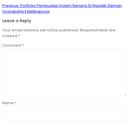
Post
Previous
Previous:
Portfolio Pembuatan Kolam Renang Di Ngaglik Sleman
navigation
post:
Yogyakarta Estetikapools
Leave a Reply
Your email address will not be published.
Required fields are
marked
*
Comment
*
Name
*