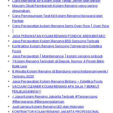
Cara Merawat Air Kolam Agar Tetap Jernih dan Bersih
Macam Obat Pembersih Kolam Renang yang sering
digunakan.
Cara Penggunaan Test Kit Kolam Renang Hayward dan
Pentair
Cara Perawatan kolam Renang Semi Over Flow [ Over Flow
]
JASA PERAWATAN KOLAM RENANG PONDOK AREN BINTARO
Jasa Perawatan Kolam Renang BSD Serpong Terbaik
Kontraktor Kolam Renang Serpong Tangerang Estetika
Pools
Jasa Perawatan [ Maintenance ] kolam renang pribadi
7 Kolam Renang Terindah di Depok, Nomor 4 Pingin Bikin
Balik Lagi
8 Wisata Kolam Renang di Bandung yang Instagramgenik I
Terbaru 2020
Jasa Perawatan Kolam Renang Bintaro – Estetika Pools
VACUUM CLEANER KOLAM RENANG APA SAJA ? BERIKUT
PENJELASANNYA!!!
√ Jasa Kolam Renang Jakarta Terbaik #Terpercaya
#Bergaransi #Berpengalaman
Jual Lampu Kolam Renang LED dan Halogen
KONTRAKTOR KOLAM RENANG JAKARTA PROFESSIONAL