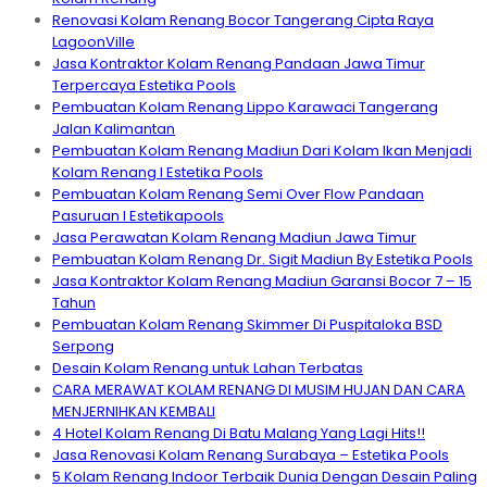
Renovasi Kolam Renang Bocor Tangerang Cipta Raya
LagoonVille
Jasa Kontraktor Kolam Renang Pandaan Jawa Timur
Terpercaya Estetika Pools
Pembuatan Kolam Renang Lippo Karawaci Tangerang
Jalan Kalimantan
Pembuatan Kolam Renang Madiun Dari Kolam Ikan Menjadi
Kolam Renang I Estetika Pools
Pembuatan Kolam Renang Semi Over Flow Pandaan
Pasuruan I Estetikapools
Jasa Perawatan Kolam Renang Madiun Jawa Timur
Pembuatan Kolam Renang Dr. Sigit Madiun By Estetika Pools
Jasa Kontraktor Kolam Renang Madiun Garansi Bocor 7 – 15
Tahun
Pembuatan Kolam Renang Skimmer Di Puspitaloka BSD
Serpong
Desain Kolam Renang untuk Lahan Terbatas
CARA MERAWAT KOLAM RENANG DI MUSIM HUJAN DAN CARA
MENJERNIHKAN KEMBALI
4 Hotel Kolam Renang Di Batu Malang Yang Lagi Hits!!
Jasa Renovasi Kolam Renang Surabaya – Estetika Pools
5 Kolam Renang Indoor Terbaik Dunia Dengan Desain Paling