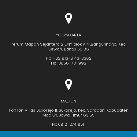
YOGYAKARTA
Perum Mapan Sejahtera 2 UNY blok A14 ,Bangunharjo, Kec.
Sewon, Bantul 55188
Hp +62 813-8143-3382
Hp. 0856 173 1992
MADIUN
PohTon Villas Sukorejo II, Sukorejo, Kec. Saradan, Kabupaten
Madiun, Jawa Timur 63155
Hp.0812 1274 8511