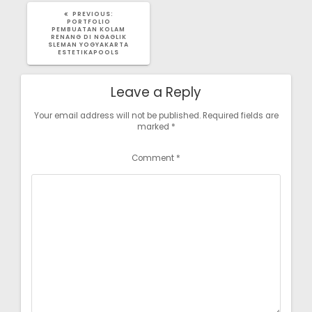
PREVIOUS
PREVIOUS:
POST:
PORTFOLIO
PEMBUATAN KOLAM
RENANG DI NGAGLIK
SLEMAN YOGYAKARTA
ESTETIKAPOOLS
Leave a Reply
Your email address will not be published.
Required fields are
marked
*
Comment
*