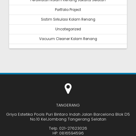
Perawatan Kolam Renang Jakarta Selatan
Portfolio Project
Sistim Sirkulasi Kolam Renang
Uncategorized
Vacuum Cleaner Kolam Renang
TANGERANG
Griya Estetika Pools Puri Bintaro Indah Jalan Barcelona Blok D5
No.10 Kel.Jombang Tangerang Selatan
Telp. 021-27623026
HP. 0816594596