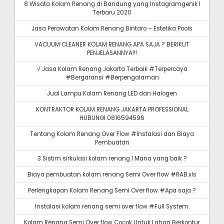
8 Wisata Kolam Renang di Bandung yang Instagramgenik I
Terbaru 2020
Jasa Perawatan Kolam Renang Bintaro – Estetika Pools
VACUUM CLEANER KOLAM RENANG APA SAJA ? BERIKUT
PENJELASANNYA!!!
√ Jasa Kolam Renang Jakarta Terbaik #Terpercaya
#Bergaransi #Berpengalaman
Jual Lampu Kolam Renang LED dan Halogen
KONTRAKTOR KOLAM RENANG JAKARTA PROFESSIONAL
HUBUNGI 0816594596
Tentang Kolam Renang Over Flow #Instalasi dan Biaya
Pembuatan
3 Sistim sirkulasi kolam renang I Mana yang baik ?
Biaya pembuatan kolam renang Semi Over flow #RAB.xls
Perlengkapan Kolam Renang Semi Over flow #Apa saja ?
Instalasi kolam renang semi over flow #Full System.
Kolam Renang Semi Over flow Cocok Untuk Lahan Berkontur