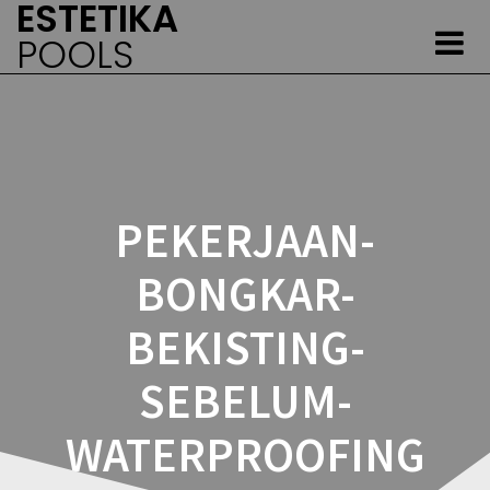
ESTETIKA
Skip
to
POOLS
content
PEKERJAAN-
BONGKAR-
BEKISTING-
SEBELUM-
WATERPROOFING