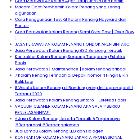
Cara Merawat Air Kolam Agar Tetap Jernih dan Bersih
Macam Obat Pembersih Kolam Renang yang sering
digunakan.
Cara Penggunaan Test Kit Kolam Renang Hayward dan
Pentair
Cara Perawatan kolam Renang Semi Over Flow [ Over Flow
]
JASA PERAWATAN KOLAM RENANG PONDOK AREN BINTARO
Jasa Perawatan Kolam Renang BSD Serpong Terbaik
Kontraktor Kolam Renang Serpong Tangerang Estetika
Pools
Jasa Perawatan [ Maintenance ] kolam renang pribadi
7 Kolam Renang Terindah di Depok, Nomor 4 Pingin Bikin
Balik Lagi
8 Wisata Kolam Renang di Bandung yang Instagramgenik I
Terbaru 2020
Jasa Perawatan Kolam Renang Bintaro – Estetika Pools
VACUUM CLEANER KOLAM RENANG APA SAJA ? BERIKUT
PENJELASANNYA!!!
√ Jasa Kolam Renang Jakarta Terbaik #Terpercaya
#Bergaransi #Berpengalaman
Jual Lampu Kolam Renang LED dan Halogen
KONTRAKTOR KOLAM RENANG JAKARTA PROFESSIONAL