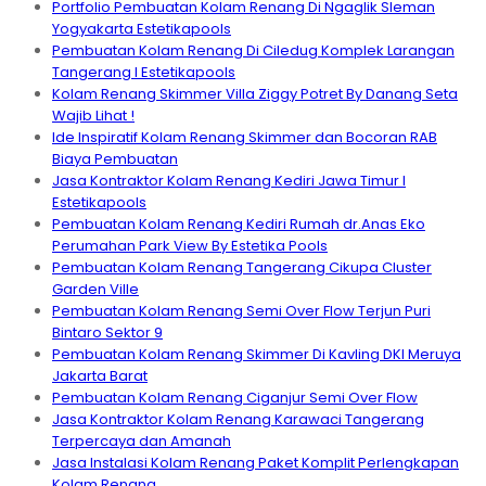
Portfolio Pembuatan Kolam Renang Di Ngaglik Sleman
Yogyakarta Estetikapools
Pembuatan Kolam Renang Di Ciledug Komplek Larangan
Tangerang I Estetikapools
Kolam Renang Skimmer Villa Ziggy Potret By Danang Seta
Wajib Lihat !
Ide Inspiratif Kolam Renang Skimmer dan Bocoran RAB
Biaya Pembuatan
Jasa Kontraktor Kolam Renang Kediri Jawa Timur I
Estetikapools
Pembuatan Kolam Renang Kediri Rumah dr.Anas Eko
Perumahan Park View By Estetika Pools
Pembuatan Kolam Renang Tangerang Cikupa Cluster
Garden Ville
Pembuatan Kolam Renang Semi Over Flow Terjun Puri
Bintaro Sektor 9
Pembuatan Kolam Renang Skimmer Di Kavling DKI Meruya
Jakarta Barat
Pembuatan Kolam Renang Ciganjur Semi Over Flow
Jasa Kontraktor Kolam Renang Karawaci Tangerang
Terpercaya dan Amanah
Jasa Instalasi Kolam Renang Paket Komplit Perlengkapan
Kolam Renang