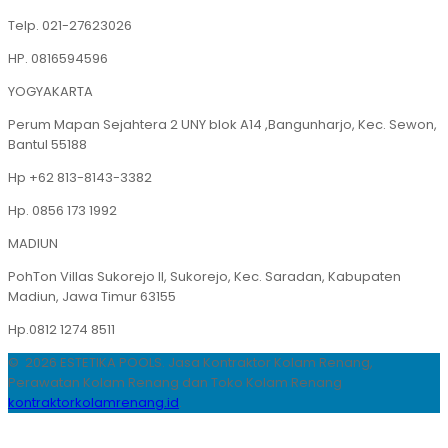
Telp. 021-27623026
HP. 0816594596
YOGYAKARTA
Perum Mapan Sejahtera 2 UNY blok A14 ,Bangunharjo, Kec. Sewon,
Bantul 55188
Hp +62 813-8143-3382
Hp. 0856 173 1992
MADIUN
PohTon Villas Sukorejo II, Sukorejo, Kec. Saradan, Kabupaten
Madiun, Jawa Timur 63155
Hp.0812 1274 8511
© 2026 ESTETIKA POOLS. Jasa Kontraktor Kolam Renang,
Perawatan Kolam Renang dan Toko Kolam Renang
kontraktorkolamrenang.id
.