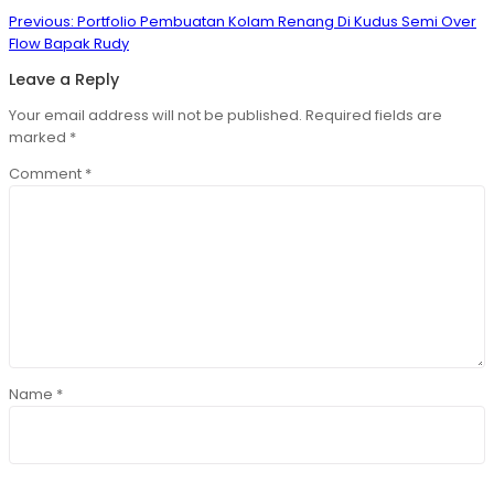
Post
Previous
Previous:
Portfolio Pembuatan Kolam Renang Di Kudus Semi Over
navigation
post:
Flow Bapak Rudy
Leave a Reply
Your email address will not be published.
Required fields are
marked
*
Comment
*
Name
*