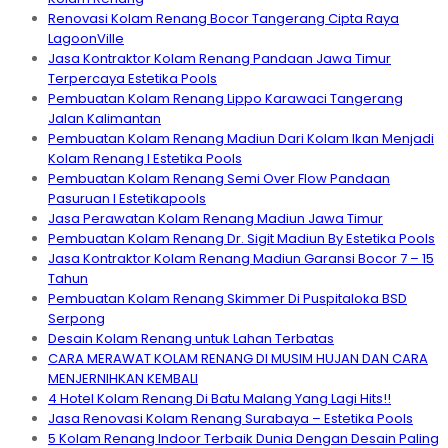
Renovasi Kolam Renang Bocor Tangerang Cipta Raya
LagoonVille
Jasa Kontraktor Kolam Renang Pandaan Jawa Timur
Terpercaya Estetika Pools
Pembuatan Kolam Renang Lippo Karawaci Tangerang
Jalan Kalimantan
Pembuatan Kolam Renang Madiun Dari Kolam Ikan Menjadi
Kolam Renang I Estetika Pools
Pembuatan Kolam Renang Semi Over Flow Pandaan
Pasuruan I Estetikapools
Jasa Perawatan Kolam Renang Madiun Jawa Timur
Pembuatan Kolam Renang Dr. Sigit Madiun By Estetika Pools
Jasa Kontraktor Kolam Renang Madiun Garansi Bocor 7 – 15
Tahun
Pembuatan Kolam Renang Skimmer Di Puspitaloka BSD
Serpong
Desain Kolam Renang untuk Lahan Terbatas
CARA MERAWAT KOLAM RENANG DI MUSIM HUJAN DAN CARA
MENJERNIHKAN KEMBALI
4 Hotel Kolam Renang Di Batu Malang Yang Lagi Hits!!
Jasa Renovasi Kolam Renang Surabaya – Estetika Pools
5 Kolam Renang Indoor Terbaik Dunia Dengan Desain Paling