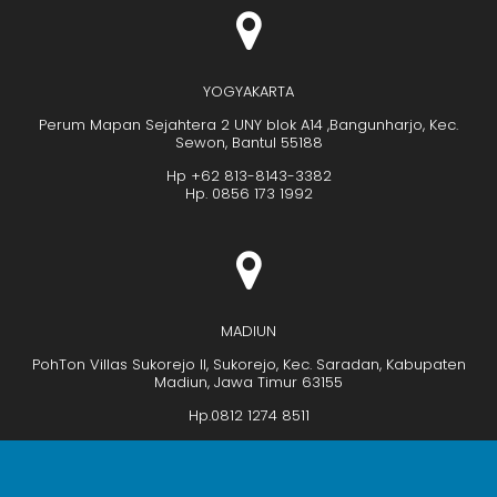
YOGYAKARTA
Perum Mapan Sejahtera 2 UNY blok A14 ,Bangunharjo, Kec.
Sewon, Bantul 55188
Hp +62 813-8143-3382
Hp. 0856 173 1992
MADIUN
PohTon Villas Sukorejo II, Sukorejo, Kec. Saradan, Kabupaten
Madiun, Jawa Timur 63155
Hp.0812 1274 8511