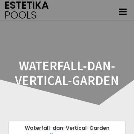
ESTETIKA
Skip
to
POOLS
content
WATERFALL-DAN-
VERTICAL-GARDEN
Waterfall-dan-Vertical-Garden
Post