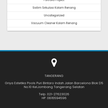
Portfolio Project
Sistim Sirkulasi Kolam Renang
Uncategorized
Vacuum Cleaner Kolam Renang
TANGERANG
Griya Estetika Pools Puri Bintaro Indah Jalan Barcelona Blok D5
No.10 Kel.Jombang Tangerang Selatan
Telp. 021-27623026
HP. 0816594596