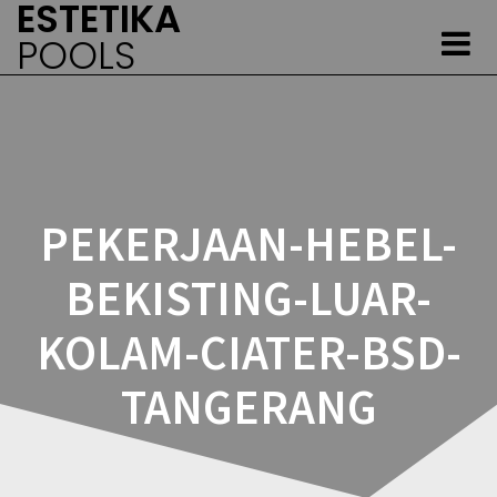
ESTETIKA
Skip
to
POOLS
content
PEKERJAAN-HEBEL-
BEKISTING-LUAR-
KOLAM-CIATER-BSD-
TANGERANG