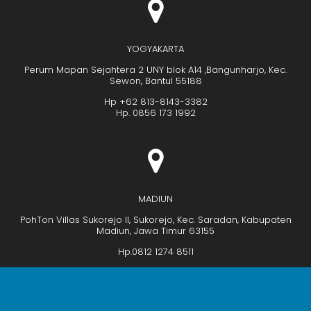
YOGYAKARTA
Perum Mapan Sejahtera 2 UNY blok A14 ,Bangunharjo, Kec.
Sewon, Bantul 55188
Hp +62 813-8143-3382
Hp. 0856 173 1992
MADIUN
PohTon Villas Sukorejo II, Sukorejo, Kec. Saradan, Kabupaten
Madiun, Jawa Timur 63155
Hp.0812 1274 8511