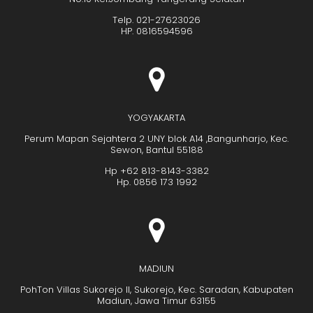
Telp. 021-27623026
HP. 0816594596
YOGYAKARTA
Perum Mapan Sejahtera 2 UNY blok A14 ,Bangunharjo, Kec.
Sewon, Bantul 55188
Hp +62 813-8143-3382
Hp. 0856 173 1992
MADIUN
PohTon Villas Sukorejo II, Sukorejo, Kec. Saradan, Kabupaten
Madiun, Jawa Timur 63155