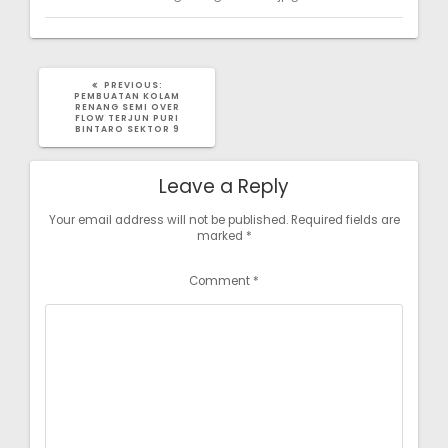
PREVIOUS
PREVIOUS:
POST:
PEMBUATAN KOLAM
RENANG SEMI OVER
FLOW TERJUN PURI
BINTARO SEKTOR 9
Leave a Reply
Your email address will not be published.
Required fields are
marked
*
Comment
*