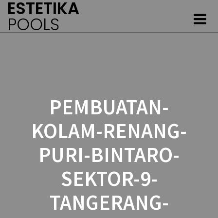
ESTETIKA
Skip
to
POOLS
content
PEMBUATAN-
KOLAM-RENANG-
PURI-BINTARO-
SEKTOR-9-
TANGERANG-