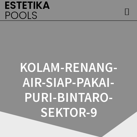
ESTETIKA
Skip
to
POOLS
content
KOLAM-RENANG-
AIR-SIAP-PAKAI-
PURI-BINTARO-
SEKTOR-9