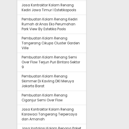
Jasa Kontraktor Kolam Renang
Kediri Jawa Timur I Estetikapools
Pembuatan Kolam Renang Kediri
Rumah dr.Anas Eko Perumahan
Park View By Estetika Pools
Pembuatan Kolam Renang
Tangerang Cikupa Cluster Garden
Ville
Pembuatan Kolam Renang Semi
Over Flow Terjun Puri Bintaro Sektor
9
Pembuatan Kolam Renang
Skimmer Di Kavling DKI Meruya
Jakarta Barat
Pembuatan Kolam Renang
Ciganjur Semi Over Flow
Jasa Kontraktor Kolam Renang
Karawaci Tangerang Terpercaya
dan Amanah
Jasa Instalasi Kolam Renang Paket