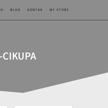
IO
BLOG
KONTAK
MY STORE
-CIKUPA