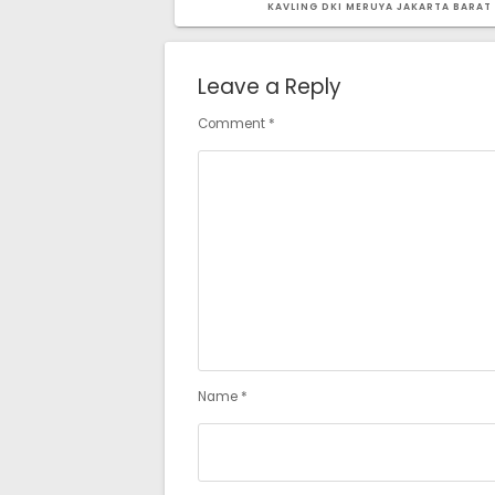
POST:
KAVLING DKI MERUYA JAKARTA BARAT
Leave a Reply
Comment
*
Name
*