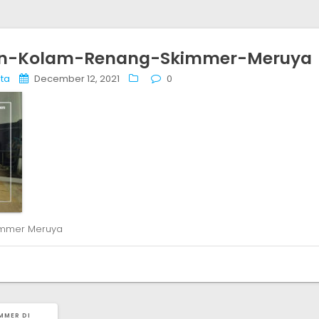
an-Kolam-Renang-Skimmer-Meruya
ta
December 12, 2021
0
immer Meruya
MMER DI