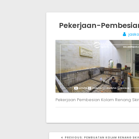
Post
Pekerjaan-Pembesi
navigation
jasko
Pekerjaan Pembesian Kolam Renang Sk
PREVIOUS
PREVIOUS:
PEMBUATAN KOLAM RENANG SKI