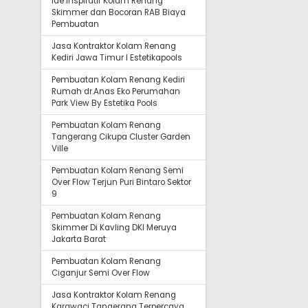
Ide Inspiratif Kolam Renang
Skimmer dan Bocoran RAB Biaya
Pembuatan
Jasa Kontraktor Kolam Renang
Kediri Jawa Timur I Estetikapools
Pembuatan Kolam Renang Kediri
Rumah dr.Anas Eko Perumahan
Park View By Estetika Pools
Pembuatan Kolam Renang
Tangerang Cikupa Cluster Garden
Ville
Pembuatan Kolam Renang Semi
Over Flow Terjun Puri Bintaro Sektor
9
Pembuatan Kolam Renang
Skimmer Di Kavling DKI Meruya
Jakarta Barat
Pembuatan Kolam Renang
Ciganjur Semi Over Flow
Jasa Kontraktor Kolam Renang
Karawaci Tangerang Terpercaya