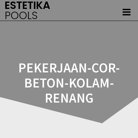
ESTETIKA
Skip
to
POOLS
content
PEKERJAAN-COR-
BETON-KOLAM-
RENANG