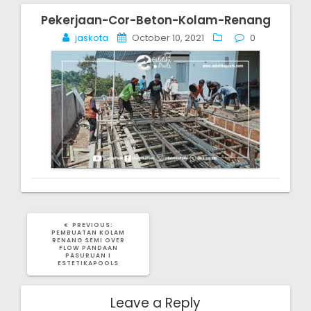
Pekerjaan-Cor-Beton-Kolam-Renang
Post
jaskota
October 10, 2021
0
navigation
PREVIOUS
PREVIOUS:
POST:
PEMBUATAN KOLAM
RENANG SEMI OVER
FLOW PANDAAN
PASURUAN I
ESTETIKAPOOLS
Leave a Reply