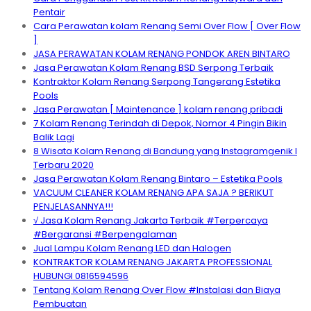
Pentair
Cara Perawatan kolam Renang Semi Over Flow [ Over Flow
]
JASA PERAWATAN KOLAM RENANG PONDOK AREN BINTARO
Jasa Perawatan Kolam Renang BSD Serpong Terbaik
Kontraktor Kolam Renang Serpong Tangerang Estetika
Pools
Jasa Perawatan [ Maintenance ] kolam renang pribadi
7 Kolam Renang Terindah di Depok, Nomor 4 Pingin Bikin
Balik Lagi
8 Wisata Kolam Renang di Bandung yang Instagramgenik I
Terbaru 2020
Jasa Perawatan Kolam Renang Bintaro – Estetika Pools
VACUUM CLEANER KOLAM RENANG APA SAJA ? BERIKUT
PENJELASANNYA!!!
√ Jasa Kolam Renang Jakarta Terbaik #Terpercaya
#Bergaransi #Berpengalaman
Jual Lampu Kolam Renang LED dan Halogen
KONTRAKTOR KOLAM RENANG JAKARTA PROFESSIONAL
HUBUNGI 0816594596
Tentang Kolam Renang Over Flow #Instalasi dan Biaya
Pembuatan