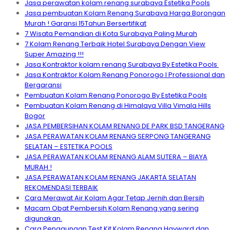
Jasa perawatan kolam renang surabaya Estetika Pools
Jasa pembuatan Kolam Renang Surabaya Harga Borongan
Murah ! Garansi 15Tahun Bersertifikat
7 Wisata Pemandian di Kota Surabaya Paling Murah
7 Kolam Renang Terbaik Hotel Surabaya Dengan View
Super Amazing !!!
Jasa Kontraktor kolam renang Surabaya By Estetika Pools
Jasa Kontraktor Kolam Renang Ponorogo I Professional dan
Bergaransi
Pembuatan Kolam Renang Ponorogo By Estetika Pools
Pembuatan Kolam Renang di Himalaya Villa Vimala Hills
Bogor
JASA PEMBERSIHAN KOLAM RENANG DE PARK BSD TANGERANG
JASA PERAWATAN KOLAM RENANG SERPONG TANGERANG
SELATAN – ESTETIKA POOLS
JASA PERAWATAN KOLAM RENANG ALAM SUTERA – BIAYA
MURAH !
JASA PERAWATAN KOLAM RENANG JAKARTA SELATAN
REKOMENDASI TERBAIK
Cara Merawat Air Kolam Agar Tetap Jernih dan Bersih
Macam Obat Pembersih Kolam Renang yang sering
digunakan.
Cara Penggunaan Test Kit Kolam Renang Hayward dan