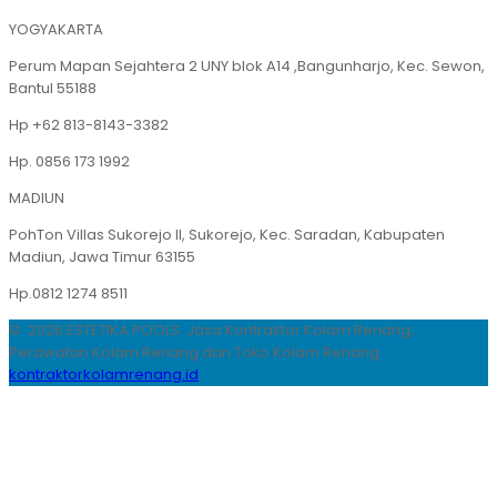
YOGYAKARTA
Perum Mapan Sejahtera 2 UNY blok A14 ,Bangunharjo, Kec. Sewon,
Bantul 55188
Hp +62 813-8143-3382
Hp. 0856 173 1992
MADIUN
PohTon Villas Sukorejo II, Sukorejo, Kec. Saradan, Kabupaten
Madiun, Jawa Timur 63155
Hp.0812 1274 8511
© 2026 ESTETIKA POOLS. Jasa Kontraktor Kolam Renang,
Perawatan Kolam Renang dan Toko Kolam Renang
kontraktorkolamrenang.id
.