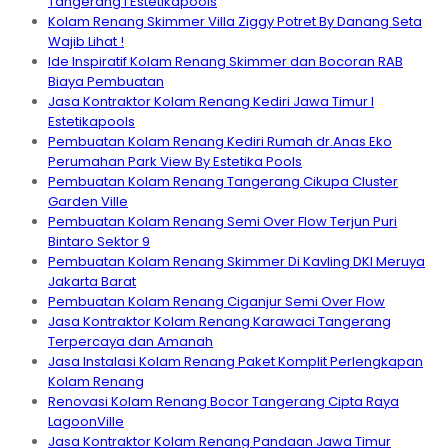
Tangerang I Estetikapools
Kolam Renang Skimmer Villa Ziggy Potret By Danang Seta
Wajib Lihat !
Ide Inspiratif Kolam Renang Skimmer dan Bocoran RAB
Biaya Pembuatan
Jasa Kontraktor Kolam Renang Kediri Jawa Timur I
Estetikapools
Pembuatan Kolam Renang Kediri Rumah dr.Anas Eko
Perumahan Park View By Estetika Pools
Pembuatan Kolam Renang Tangerang Cikupa Cluster
Garden Ville
Pembuatan Kolam Renang Semi Over Flow Terjun Puri
Bintaro Sektor 9
Pembuatan Kolam Renang Skimmer Di Kavling DKI Meruya
Jakarta Barat
Pembuatan Kolam Renang Ciganjur Semi Over Flow
Jasa Kontraktor Kolam Renang Karawaci Tangerang
Terpercaya dan Amanah
Jasa Instalasi Kolam Renang Paket Komplit Perlengkapan
Kolam Renang
Renovasi Kolam Renang Bocor Tangerang Cipta Raya
LagoonVille
Jasa Kontraktor Kolam Renang Pandaan Jawa Timur