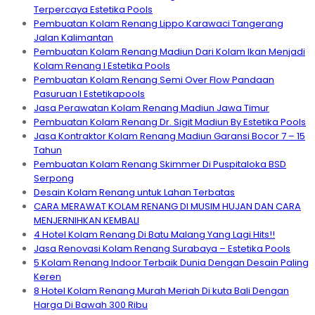
Terpercaya Estetika Pools
Pembuatan Kolam Renang Lippo Karawaci Tangerang
Jalan Kalimantan
Pembuatan Kolam Renang Madiun Dari Kolam Ikan Menjadi
Kolam Renang I Estetika Pools
Pembuatan Kolam Renang Semi Over Flow Pandaan
Pasuruan I Estetikapools
Jasa Perawatan Kolam Renang Madiun Jawa Timur
Pembuatan Kolam Renang Dr. Sigit Madiun By Estetika Pools
Jasa Kontraktor Kolam Renang Madiun Garansi Bocor 7 – 15
Tahun
Pembuatan Kolam Renang Skimmer Di Puspitaloka BSD
Serpong
Desain Kolam Renang untuk Lahan Terbatas
CARA MERAWAT KOLAM RENANG DI MUSIM HUJAN DAN CARA
MENJERNIHKAN KEMBALI
4 Hotel Kolam Renang Di Batu Malang Yang Lagi Hits!!
Jasa Renovasi Kolam Renang Surabaya – Estetika Pools
5 Kolam Renang Indoor Terbaik Dunia Dengan Desain Paling
Keren
8 Hotel Kolam Renang Murah Meriah Di kuta Bali Dengan
Harga Di Bawah 300 Ribu