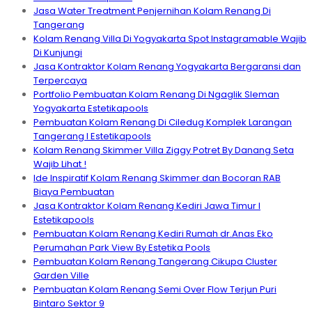
Jasa Water Treatment Penjernihan Kolam Renang Di
Tangerang
Kolam Renang Villa Di Yogyakarta Spot Instagramable Wajib
Di Kunjungi
Jasa Kontraktor Kolam Renang Yogyakarta Bergaransi dan
Terpercaya
Portfolio Pembuatan Kolam Renang Di Ngaglik Sleman
Yogyakarta Estetikapools
Pembuatan Kolam Renang Di Ciledug Komplek Larangan
Tangerang I Estetikapools
Kolam Renang Skimmer Villa Ziggy Potret By Danang Seta
Wajib Lihat !
Ide Inspiratif Kolam Renang Skimmer dan Bocoran RAB
Biaya Pembuatan
Jasa Kontraktor Kolam Renang Kediri Jawa Timur I
Estetikapools
Pembuatan Kolam Renang Kediri Rumah dr.Anas Eko
Perumahan Park View By Estetika Pools
Pembuatan Kolam Renang Tangerang Cikupa Cluster
Garden Ville
Pembuatan Kolam Renang Semi Over Flow Terjun Puri
Bintaro Sektor 9