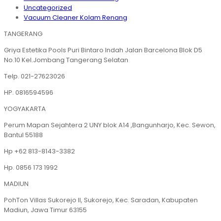
Uncategorized
Vacuum Cleaner Kolam Renang
TANGERANG
Griya Estetika Pools Puri Bintaro Indah Jalan Barcelona Blok D5
No.10 Kel.Jombang Tangerang Selatan
Telp. 021-27623026
HP. 0816594596
YOGYAKARTA
Perum Mapan Sejahtera 2 UNY blok A14 ,Bangunharjo, Kec. Sewon,
Bantul 55188
Hp +62 813-8143-3382
Hp. 0856 173 1992
MADIUN
PohTon Villas Sukorejo II, Sukorejo, Kec. Saradan, Kabupaten
Madiun, Jawa Timur 63155