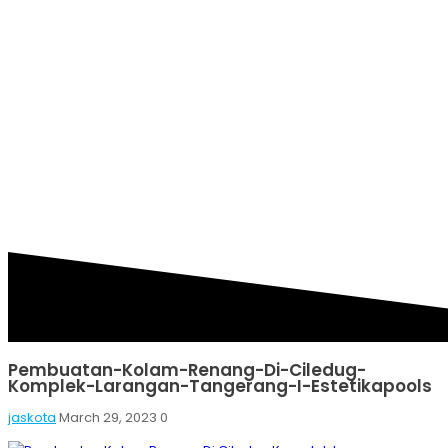
RENANG-DI-CILEDUG-
KOMPLEK-LARANGAN-
TANGERANG-I-
ESTETIKAPOOLS
Pembuatan-Kolam-Renang-Di-Ciledug-
Komplek-Larangan-Tangerang-I-Estetikapools
jaskota
March 29, 2023
0