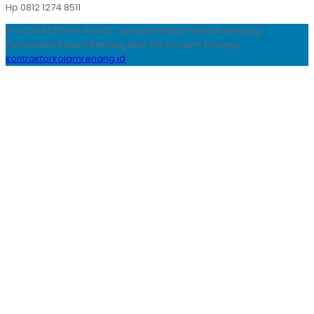
Hp.0812 1274 8511
© 2026 ESTETIKA POOLS. Jasa Kontraktor Kolam Renang,
Perawatan Kolam Renang dan Toko Kolam Renang
kontraktorkolamrenang.id
.