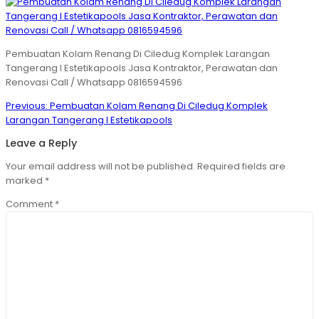
Pembuatan Kolam Renang Di Ciledug Komplek Larangan
Tangerang I Estetikapools Jasa Kontraktor, Perawatan dan
Renovasi Call / Whatsapp 0816594596
Post
Previous
Previous:
Pembuatan Kolam Renang Di Ciledug Komplek
navigation
post:
Larangan Tangerang I Estetikapools
Leave a Reply
Your email address will not be published.
Required fields are
marked
*
Comment
*