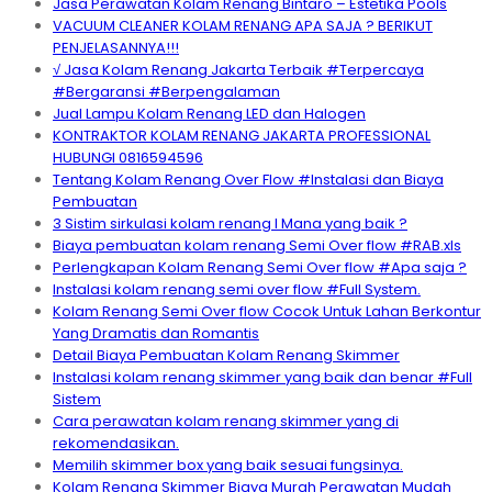
Jasa Perawatan Kolam Renang Bintaro – Estetika Pools
VACUUM CLEANER KOLAM RENANG APA SAJA ? BERIKUT
PENJELASANNYA!!!
√ Jasa Kolam Renang Jakarta Terbaik #Terpercaya
#Bergaransi #Berpengalaman
Jual Lampu Kolam Renang LED dan Halogen
KONTRAKTOR KOLAM RENANG JAKARTA PROFESSIONAL
HUBUNGI 0816594596
Tentang Kolam Renang Over Flow #Instalasi dan Biaya
Pembuatan
3 Sistim sirkulasi kolam renang I Mana yang baik ?
Biaya pembuatan kolam renang Semi Over flow #RAB.xls
Perlengkapan Kolam Renang Semi Over flow #Apa saja ?
Instalasi kolam renang semi over flow #Full System.
Kolam Renang Semi Over flow Cocok Untuk Lahan Berkontur
Yang Dramatis dan Romantis
Detail Biaya Pembuatan Kolam Renang Skimmer
Instalasi kolam renang skimmer yang baik dan benar #Full
Sistem
Cara perawatan kolam renang skimmer yang di
rekomendasikan.
Memilih skimmer box yang baik sesuai fungsinya.
Kolam Renang Skimmer Biaya Murah Perawatan Mudah