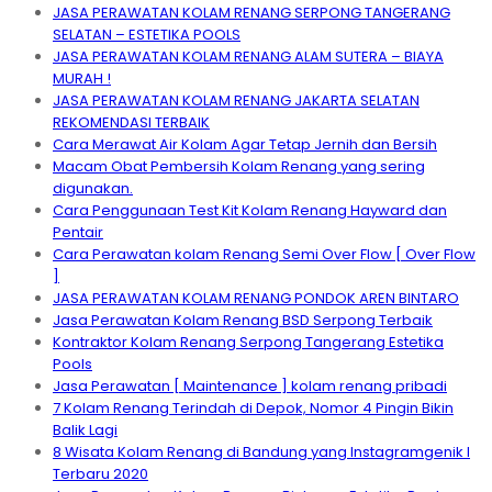
JASA PERAWATAN KOLAM RENANG SERPONG TANGERANG
SELATAN – ESTETIKA POOLS
JASA PERAWATAN KOLAM RENANG ALAM SUTERA – BIAYA
MURAH !
JASA PERAWATAN KOLAM RENANG JAKARTA SELATAN
REKOMENDASI TERBAIK
Cara Merawat Air Kolam Agar Tetap Jernih dan Bersih
Macam Obat Pembersih Kolam Renang yang sering
digunakan.
Cara Penggunaan Test Kit Kolam Renang Hayward dan
Pentair
Cara Perawatan kolam Renang Semi Over Flow [ Over Flow
]
JASA PERAWATAN KOLAM RENANG PONDOK AREN BINTARO
Jasa Perawatan Kolam Renang BSD Serpong Terbaik
Kontraktor Kolam Renang Serpong Tangerang Estetika
Pools
Jasa Perawatan [ Maintenance ] kolam renang pribadi
7 Kolam Renang Terindah di Depok, Nomor 4 Pingin Bikin
Balik Lagi
8 Wisata Kolam Renang di Bandung yang Instagramgenik I
Terbaru 2020