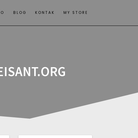
IO
BLOG
KONTAK
MY STORE
EISANT.ORG