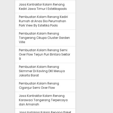
Jasa Kontraktor Kolam Renang
Kediri Jawa Timur I Estetikapools
Pembuatan Kolam Renang Kediri
Rumah dr.Anas Eko Perumahan
Park View By Estetika Pools
Pembuatan Kolam Renang
Tangerang Cikupa Cluster Garden
Ville
Pembuatan Kolam Renang Semi
Over Flow Terjun Puri Bintaro Sektor
9
Pembuatan Kolam Renang
Skimmer Di Kavling DKI Meruya
Jakarta Barat
Pembuatan Kolam Renang
Ciganjur Semi Over Flow
Jasa Kontraktor Kolam Renang
Karawaci Tangerang Terpercaya
dan Amanah
Jasa Instalasi Kolam Renang Paket