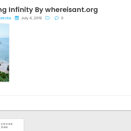
 Infinity By whereisant.org
askota
July 4, 2019
0
W COCOK
 DAN