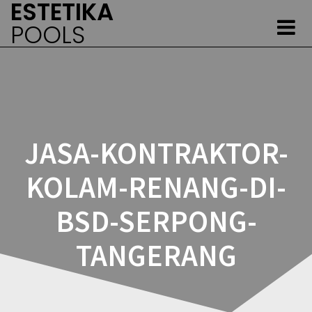
ESTETIKA
Skip
to
POOLS
content
JASA-KONTRAKTOR-
KOLAM-RENANG-DI-
BSD-SERPONG-
TANGERANG