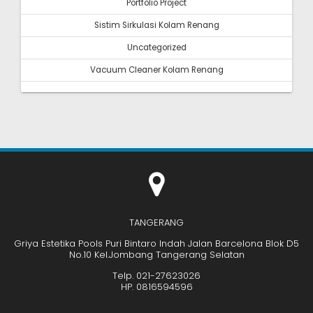
Portfolio Project
Sistim Sirkulasi Kolam Renang
Uncategorized
Vacuum Cleaner Kolam Renang
TANGERANG
Griya Estetika Pools Puri Bintaro Indah Jalan Barcelona Blok D5
No.10 Kel.Jombang Tangerang Selatan
Telp. 021-27623026
HP. 0816594596