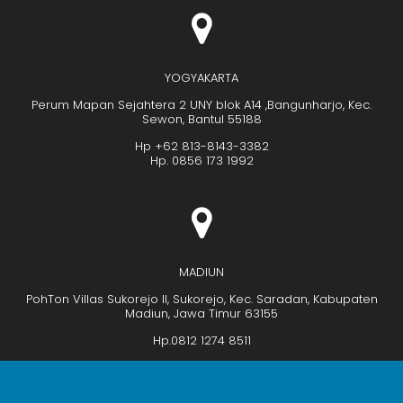
YOGYAKARTA
Perum Mapan Sejahtera 2 UNY blok A14 ,Bangunharjo, Kec.
Sewon, Bantul 55188
Hp +62 813-8143-3382
Hp. 0856 173 1992
MADIUN
PohTon Villas Sukorejo II, Sukorejo, Kec. Saradan, Kabupaten
Madiun, Jawa Timur 63155
Hp.0812 1274 8511