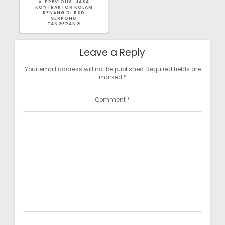
PREVIOUS
PREVIOUS:
JASA
POST:
KONTRAKTOR KOLAM
RENANG DI BSD
SERPONG
TANGERANG
Leave a Reply
Your email address will not be published.
Required fields are
marked
*
Comment
*