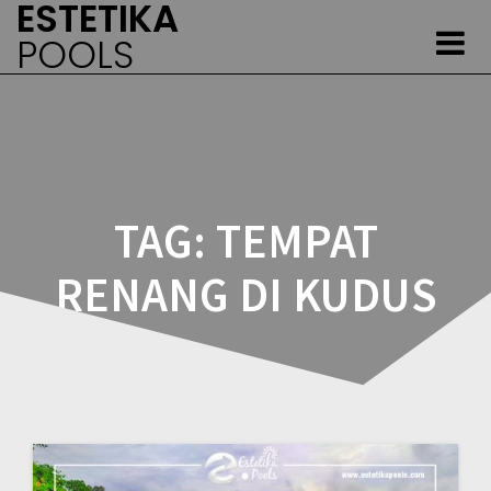
ESTETIKA
Skip
to
POOLS
content
TAG:
TEMPAT
RENANG DI KUDUS