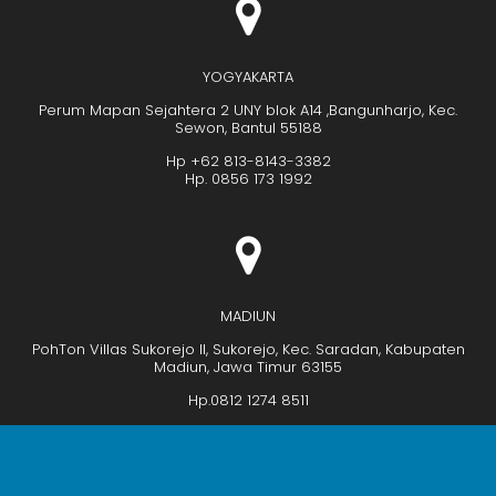
YOGYAKARTA
Perum Mapan Sejahtera 2 UNY blok A14 ,Bangunharjo, Kec.
Sewon, Bantul 55188
Hp +62 813-8143-3382
Hp. 0856 173 1992
MADIUN
PohTon Villas Sukorejo II, Sukorejo, Kec. Saradan, Kabupaten
Madiun, Jawa Timur 63155
Hp.0812 1274 8511