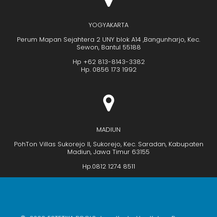
YOGYAKARTA
Perum Mapan Sejahtera 2 UNY blok A14 ,Bangunharjo, Kec.
Sewon, Bantul 55188
Hp +62 813-8143-3382
Hp. 0856 173 1992
MADIUN
PohTon Villas Sukorejo II, Sukorejo, Kec. Saradan, Kabupaten
Madiun, Jawa Timur 63155
Hp.0812 1274 8511