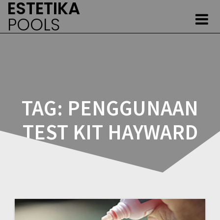
ESTETIKA
Skip
to
POOLS
content
TAG:
PENGGUNAAN
TEST KIT HAYWARD