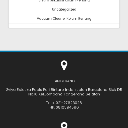
Sistim Sirkulasi Kolam Renang
Uncategorized
Vacuum Cleaner Kolam Renang
TANGERANG
Griya Estetika Pools Puri Bintaro Indah Jalan Barcelona Blok D5
No.10 Kel.Jombang Tangerang Selatan
Telp. 021-27623026
HP. 0816594596