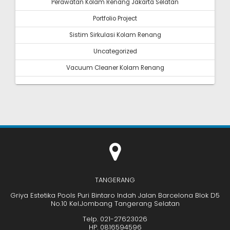
Perawatan Kolam Renang Jakarta Selatan
Portfolio Project
Sistim Sirkulasi Kolam Renang
Uncategorized
Vacuum Cleaner Kolam Renang
TANGERANG
Griya Estetika Pools Puri Bintaro Indah Jalan Barcelona Blok D5
No.10 Kel.Jombang Tangerang Selatan
Telp. 021-27623026
HP. 0816594596