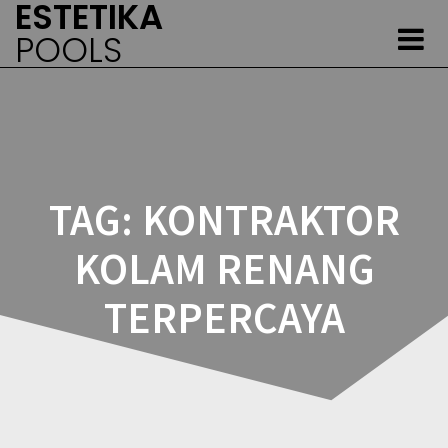
ESTETIKA
Skip
to
POOLS
content
TAG:
KONTRAKTOR
KOLAM RENANG
TERPERCAYA