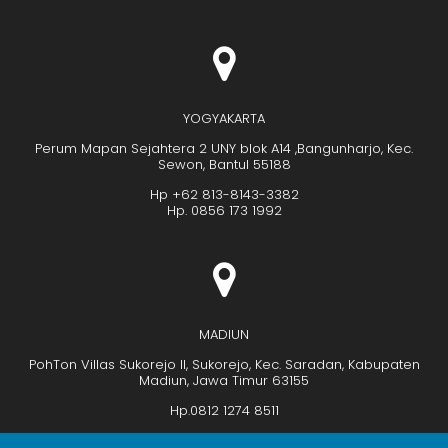
YOGYAKARTA
Perum Mapan Sejahtera 2 UNY blok A14 ,Bangunharjo, Kec.
Sewon, Bantul 55188
Hp +62 813-8143-3382
Hp. 0856 173 1992
MADIUN
PohTon Villas Sukorejo II, Sukorejo, Kec. Saradan, Kabupaten
Madiun, Jawa Timur 63155
Hp.0812 1274 8511