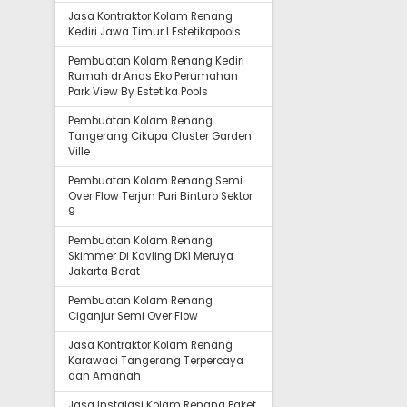
Jasa Kontraktor Kolam Renang
Kediri Jawa Timur I Estetikapools
Pembuatan Kolam Renang Kediri
Rumah dr.Anas Eko Perumahan
Park View By Estetika Pools
Pembuatan Kolam Renang
Tangerang Cikupa Cluster Garden
Ville
Pembuatan Kolam Renang Semi
Over Flow Terjun Puri Bintaro Sektor
9
Pembuatan Kolam Renang
Skimmer Di Kavling DKI Meruya
Jakarta Barat
Pembuatan Kolam Renang
Ciganjur Semi Over Flow
Jasa Kontraktor Kolam Renang
Karawaci Tangerang Terpercaya
dan Amanah
Jasa Instalasi Kolam Renang Paket