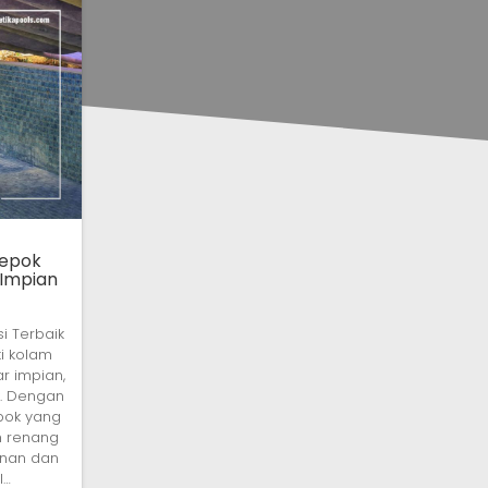
Depok
 Impian
i Terbaik
i kolam
r impian,
k. Dengan
pok yang
m renang
inan dan
l…