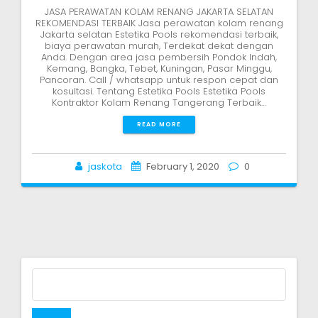
JASA PERAWATAN KOLAM RENANG JAKARTA SELATAN
REKOMENDASI TERBAIK Jasa perawatan kolam renang
Jakarta selatan Estetika Pools rekomendasi terbaik,
biaya perawatan murah, Terdekat dekat dengan
Anda. Dengan area jasa pembersih Pondok Indah,
Kemang, Bangka, Tebet, Kuningan, Pasar Minggu,
Pancoran. Call / whatsapp untuk respon cepat dan
kosultasi. Tentang Estetika Pools Estetika Pools
Kontraktor Kolam Renang Tangerang Terbaik…
READ MORE
jaskota
February 1, 2020
0
Search
for: