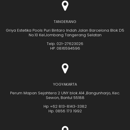
TANGERANG
Griya Estetika Pools Puri Bintaro Indah Jalan Barcelona Blok D5
No.10 Kel.Jombang Tangerang Selatan
Telp. 021-27623026
HP. 0816594596
YOGYAKARTA
Perum Mapan Sejahtera 2 UNY blok A14 ,Bangunharjo, Kec.
Sewon, Bantul 55188
Hp +62 813-8143-3382
Hp. 0856 173 1992