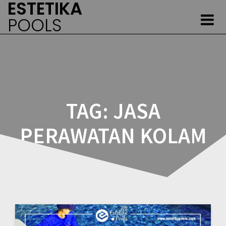
ESTETIKA
Skip
to
POOLS
content
TAG:
JASA
PERAWATAN KOLAM