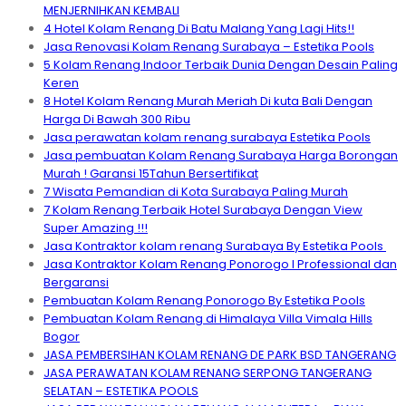
MENJERNIHKAN KEMBALI
4 Hotel Kolam Renang Di Batu Malang Yang Lagi Hits!!
Jasa Renovasi Kolam Renang Surabaya – Estetika Pools
5 Kolam Renang Indoor Terbaik Dunia Dengan Desain Paling
Keren
8 Hotel Kolam Renang Murah Meriah Di kuta Bali Dengan
Harga Di Bawah 300 Ribu
Jasa perawatan kolam renang surabaya Estetika Pools
Jasa pembuatan Kolam Renang Surabaya Harga Borongan
Murah ! Garansi 15Tahun Bersertifikat
7 Wisata Pemandian di Kota Surabaya Paling Murah
7 Kolam Renang Terbaik Hotel Surabaya Dengan View
Super Amazing !!!
Jasa Kontraktor kolam renang Surabaya By Estetika Pools
Jasa Kontraktor Kolam Renang Ponorogo I Professional dan
Bergaransi
Pembuatan Kolam Renang Ponorogo By Estetika Pools
Pembuatan Kolam Renang di Himalaya Villa Vimala Hills
Bogor
JASA PEMBERSIHAN KOLAM RENANG DE PARK BSD TANGERANG
JASA PERAWATAN KOLAM RENANG SERPONG TANGERANG
SELATAN – ESTETIKA POOLS