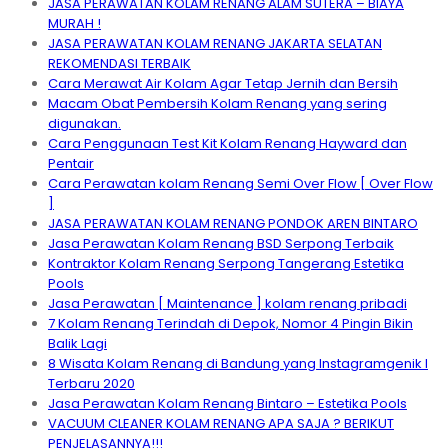
JASA PERAWATAN KOLAM RENANG ALAM SUTERA – BIAYA
MURAH !
JASA PERAWATAN KOLAM RENANG JAKARTA SELATAN
REKOMENDASI TERBAIK
Cara Merawat Air Kolam Agar Tetap Jernih dan Bersih
Macam Obat Pembersih Kolam Renang yang sering
digunakan.
Cara Penggunaan Test Kit Kolam Renang Hayward dan
Pentair
Cara Perawatan kolam Renang Semi Over Flow [ Over Flow
]
JASA PERAWATAN KOLAM RENANG PONDOK AREN BINTARO
Jasa Perawatan Kolam Renang BSD Serpong Terbaik
Kontraktor Kolam Renang Serpong Tangerang Estetika
Pools
Jasa Perawatan [ Maintenance ] kolam renang pribadi
7 Kolam Renang Terindah di Depok, Nomor 4 Pingin Bikin
Balik Lagi
8 Wisata Kolam Renang di Bandung yang Instagramgenik I
Terbaru 2020
Jasa Perawatan Kolam Renang Bintaro – Estetika Pools
VACUUM CLEANER KOLAM RENANG APA SAJA ? BERIKUT
PENJELASANNYA!!!