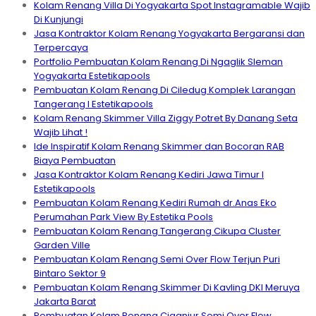
Kolam Renang Villa Di Yogyakarta Spot Instagramable Wajib
Di Kunjungi
Jasa Kontraktor Kolam Renang Yogyakarta Bergaransi dan
Terpercaya
Portfolio Pembuatan Kolam Renang Di Ngaglik Sleman
Yogyakarta Estetikapools
Pembuatan Kolam Renang Di Ciledug Komplek Larangan
Tangerang I Estetikapools
Kolam Renang Skimmer Villa Ziggy Potret By Danang Seta
Wajib Lihat !
Ide Inspiratif Kolam Renang Skimmer dan Bocoran RAB
Biaya Pembuatan
Jasa Kontraktor Kolam Renang Kediri Jawa Timur I
Estetikapools
Pembuatan Kolam Renang Kediri Rumah dr.Anas Eko
Perumahan Park View By Estetika Pools
Pembuatan Kolam Renang Tangerang Cikupa Cluster
Garden Ville
Pembuatan Kolam Renang Semi Over Flow Terjun Puri
Bintaro Sektor 9
Pembuatan Kolam Renang Skimmer Di Kavling DKI Meruya
Jakarta Barat
Pembuatan Kolam Renang Ciganjur Semi Over Flow