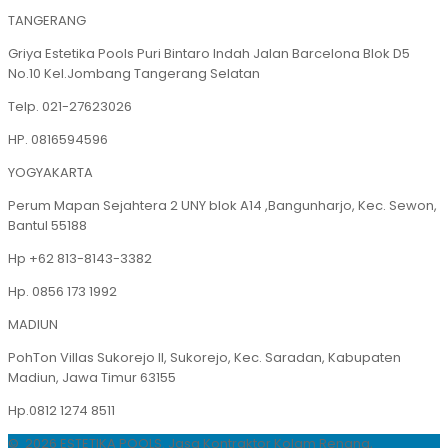
TANGERANG
Griya Estetika Pools Puri Bintaro Indah Jalan Barcelona Blok D5
No.10 Kel.Jombang Tangerang Selatan
Telp. 021-27623026
HP. 0816594596
YOGYAKARTA
Perum Mapan Sejahtera 2 UNY blok A14 ,Bangunharjo, Kec. Sewon,
Bantul 55188
Hp +62 813-8143-3382
Hp. 0856 173 1992
MADIUN
PohTon Villas Sukorejo II, Sukorejo, Kec. Saradan, Kabupaten
Madiun, Jawa Timur 63155
Hp.0812 1274 8511
© 2026 ESTETIKA POOLS. Jasa Kontraktor Kolam Renang,