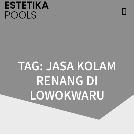
ESTETIKA
Skip
to
POOLS
content
TAG:
JASA KOLAM
RENANG DI
LOWOKWARU