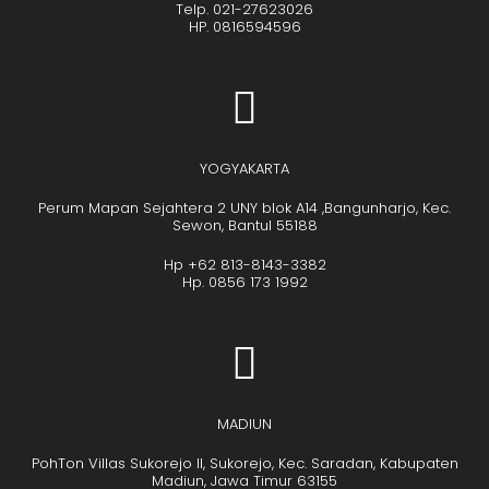
Telp. 021-27623026
HP. 0816594596
YOGYAKARTA
Perum Mapan Sejahtera 2 UNY blok A14 ,Bangunharjo, Kec.
Sewon, Bantul 55188
Hp +62 813-8143-3382
Hp. 0856 173 1992
MADIUN
PohTon Villas Sukorejo II, Sukorejo, Kec. Saradan, Kabupaten
Madiun, Jawa Timur 63155