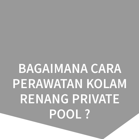
ESTETIKA
Skip
to
POOLS
content
BAGAIMANA CARA
PERAWATAN KOLAM
RENANG PRIVATE
POOL ?